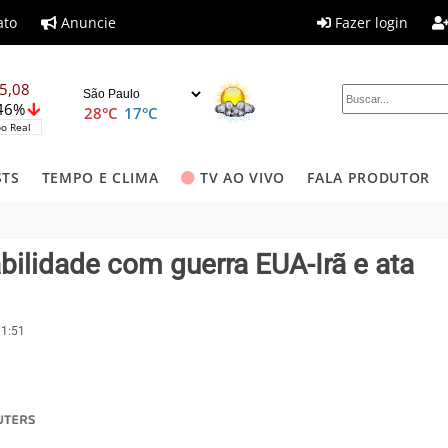
ato
Anuncie
Fazer login
5,08
,46%
28°C
17°C
o Real
STS
TEMPO E CLIMA
TV AO VIVO
FALA PRODUTOR
bilidade com guerra EUA-Irã e ata
11:51