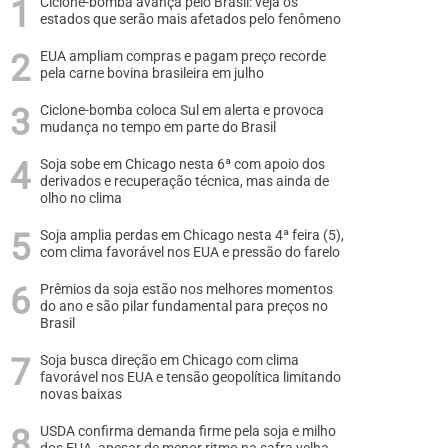
Ciclone-bomba avança pelo Brasil: veja os
estados que serão mais afetados pelo fenômeno
EUA ampliam compras e pagam preço recorde
pela carne bovina brasileira em julho
Ciclone-bomba coloca Sul em alerta e provoca
mudança no tempo em parte do Brasil
Soja sobe em Chicago nesta 6ª com apoio dos
derivados e recuperação técnica, mas ainda de
olho no clima
Soja amplia perdas em Chicago nesta 4ª feira (5),
com clima favorável nos EUA e pressão do farelo
Prêmios da soja estão nos melhores momentos
do ano e são pilar fundamental para preços no
Brasil
Soja busca direção em Chicago com clima
favorável nos EUA e tensão geopolítica limitando
novas baixas
USDA confirma demanda firme pela soja e milho