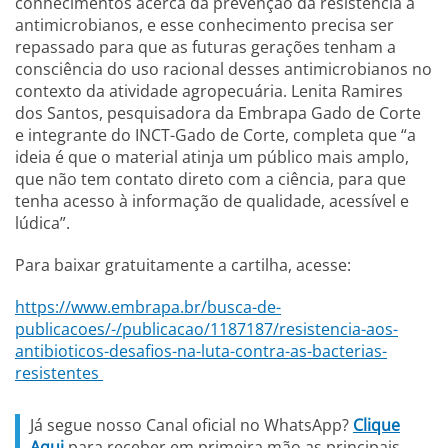
conhecimentos acerca da prevenção da resistência a
antimicrobianos, e esse conhecimento precisa ser
repassado para que as futuras gerações tenham a
consciência do uso racional desses antimicrobianos no
contexto da atividade agropecuária. Lenita Ramires
dos Santos, pesquisadora da Embrapa Gado de Corte
e integrante do INCT-Gado de Corte, completa que “a
ideia é que o material atinja um público mais amplo,
que não tem contato direto com a ciência, para que
tenha acesso à informação de qualidade, acessível e
lúdica”.
Para baixar gratuitamente a cartilha, acesse:
https://www.embrapa.br/busca-de-
publicacoes/-/publicacao/1187187/resistencia-aos-
antibioticos-desafios-na-luta-contra-as-bacterias-
resistentes
Já segue nosso Canal oficial no WhatsApp?
Clique
Aqui
para receber em primeira mão as principais