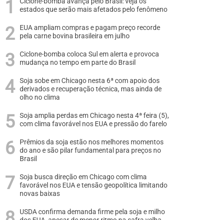
Ciclone-bomba avança pelo Brasil: veja os
estados que serão mais afetados pelo fenômeno
EUA ampliam compras e pagam preço recorde
pela carne bovina brasileira em julho
Ciclone-bomba coloca Sul em alerta e provoca
mudança no tempo em parte do Brasil
Soja sobe em Chicago nesta 6ª com apoio dos
derivados e recuperação técnica, mas ainda de
olho no clima
Soja amplia perdas em Chicago nesta 4ª feira (5),
com clima favorável nos EUA e pressão do farelo
Prêmios da soja estão nos melhores momentos
do ano e são pilar fundamental para preços no
Brasil
Soja busca direção em Chicago com clima
favorável nos EUA e tensão geopolítica limitando
novas baixas
USDA confirma demanda firme pela soja e milho