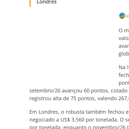
Londres
O me
valo
avan
glob
Na I
fech
pont
setembro/26 avançou 60 pontos, cotado 
registrou alta de 75 pontos, valendo 267
Em Londres, o robusta também fechou em
negociado a US$ 3.560 por tonelada. O 
por tonelada, enquanto o novembro/26 t