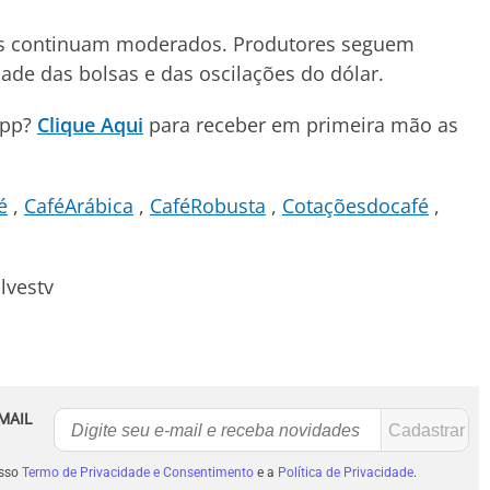
ios continuam moderados. Produtores seguem
dade das bolsas e das oscilações do dólar.
App?
Clique Aqui
para receber em primeira mão as
é
CaféArábica
CaféRobusta
Cotaçõesdocafé
lvestv
MAIL
osso
Termo de Privacidade e Consentimento
e a
Política de Privacidade
.