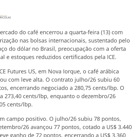
rcado do café encerrou a quarta-feira (13) com
rização nas bolsas internacionais, sustentado pelo
ço do dólar no Brasil, preocupação com a oferta
al e estoques reduzidos certificados pela ICE.
CE Futures US, em Nova Iorque, o café arábica
ou com leve alta. O contrato julho/26 subiu 60
os, encerrando negociado a 280,75 cents/lbp. O
a 273,40 cents/lbp, enquanto o dezembro/26
,05 cents/lbp.
 campo positivo. O julho/26 subiu 78 pontos,
setembro/26 avançou 77 pontos, cotado a US$ 3.440
eve ganho de 72 pontos, encerrando a US$ 3.360