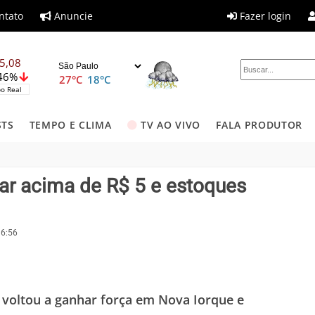
ntato
Anuncie
Fazer login
5,08
,46%
27°C
18°C
o Real
STS
TEMPO E CLIMA
TV AO VIVO
FALA PRODUTOR
ar acima de R$ 5 e estoques
16:56
 voltou a ganhar força em Nova Iorque e