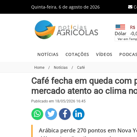
Quinta-feira, 6 de agosto de 2026
C
R$ 
Dólar
-0
Ver em Temp
NOTÍCIAS
COTAÇÕES
VÍDEOS
PODCA
Home
/
Notícias
/
Café
Café fecha em queda com pr
mercado atento ao clima no
Publicado em 18/05/2026 16:45
Arábica perde 270 pontos em Nova Yo