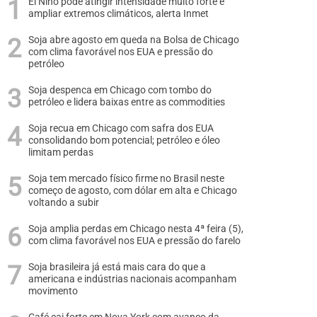
El Niño pode atingir intensidade muito forte e
ampliar extremos climáticos, alerta Inmet
Soja abre agosto em queda na Bolsa de Chicago
com clima favorável nos EUA e pressão do
petróleo
Soja despenca em Chicago com tombo do
petróleo e lidera baixas entre as commodities
Soja recua em Chicago com safra dos EUA
consolidando bom potencial; petróleo e óleo
limitam perdas
Soja tem mercado físico firme no Brasil neste
começo de agosto, com dólar em alta e Chicago
voltando a subir
Soja amplia perdas em Chicago nesta 4ª feira (5),
com clima favorável nos EUA e pressão do farelo
Soja brasileira já está mais cara do que a
americana e indústrias nacionais acompanham
movimento