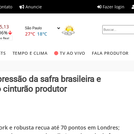
ontato
Anuncie
Fazer login
5,13
,06%
27°C
18°C
o Real
STS
TEMPO E CLIMA
TV AO VIVO
FALA PRODUTOR
essão da safra brasileira e
 cinturão produtor
rk e robusta recua até 70 pontos em Londres;