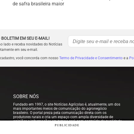
de safra brasileira maior
 BOLETIM EM SEU E-MAIL!
ao lado e receba novidades do Notícias
etamente em seu e-mail.
 cadastro, você concorda com nosso
Termo de Privacidade e Consentimento
e a
Pol
SOBRE NÓS
Fundado em 1997, o site Notícias Agrícolas é, atualmente, um dos
mais importantes meios de comunicação do agronegócio
brasileiro. O portal preza pela comunicação direta com os
produtores rurais e cria um espaço com ampla diversidade de
opiniões e informações em tempo real, com conteúdo de qualidade
para que nossos usuários possam tomar sempre as melhores
PUBLICIDADE
decisões.