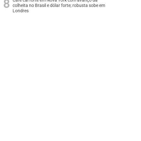
Café cai forte em Nova York com avanço da
colheita no Brasil e dólar forte; robusta sobe em
Londres