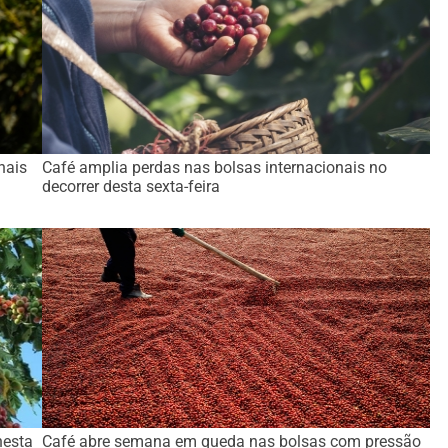
nais
Café amplia perdas nas bolsas internacionais no
decorrer desta sexta-feira
nesta
Café abre semana em queda nas bolsas com pressão