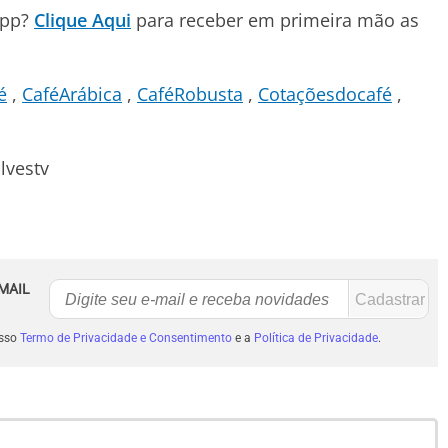
App?
Clique Aqui
para receber em primeira mão as
é
CaféArábica
CaféRobusta
Cotaçõesdocafé
lvestv
MAIL
osso
Termo de Privacidade e Consentimento
e a
Política de Privacidade
.