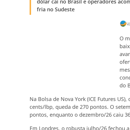
dólar cai no Brasil e operadores ac
fria no Sudeste
O me
baix
avan
ofer
mes
cond
do B
Na Bolsa de Nova York (ICE Futures US), 
cents/lbp, queda de 270 pontos. O setem
pontos, enquanto o dezembro/26 caiu 365
Em Londres, o robusta julho/26 fechou a