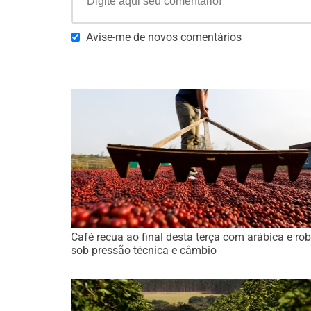
Avise-me de novos comentários
Café recua ao final desta terça com arábica e ro
sob pressão técnica e câmbio