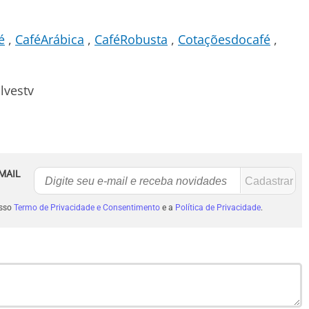
é
CaféArábica
CaféRobusta
Cotaçõesdocafé
lvestv
MAIL
osso
Termo de Privacidade e Consentimento
e a
Política de Privacidade
.