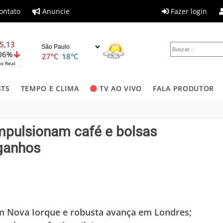
ontato
Anuncie
Fazer login
5,13
,06%
27°C
18°C
o Real
STS
TEMPO E CLIMA
TV AO VIVO
FALA PRODUTOR
impulsionam café e bolsas
 ganhos
m Nova Iorque e robusta avança em Londres;