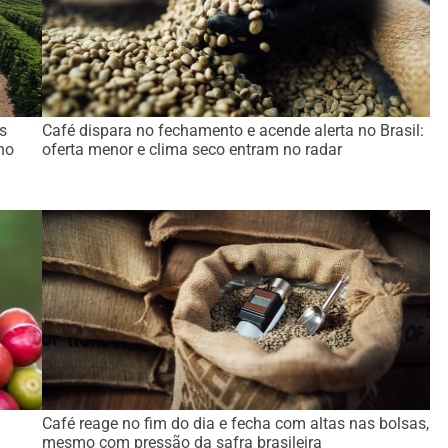
s
Café dispara no fechamento e acende alerta no Brasil:
no
oferta menor e clima seco entram no radar
Café reage no fim do dia e fecha com altas nas bolsas,
mesmo com pressão da safra brasileira