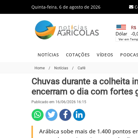
Quinta-feira, 6 de agosto de 2026
C
R$ 
Dólar
-0
Ver em Temp
NOTÍCIAS
COTAÇÕES
VÍDEOS
PODCA
Home
/
Notícias
/
Café
Chuvas durante a colheita 
encerram o dia com fortes
Publicado em 16/06/2026 16:15
Arábica sobe mais de 1.400 pontos e