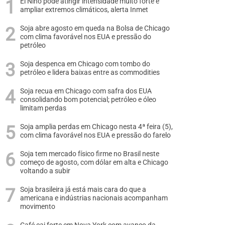
El Niño pode atingir intensidade muito forte e
ampliar extremos climáticos, alerta Inmet
Soja abre agosto em queda na Bolsa de Chicago
com clima favorável nos EUA e pressão do
petróleo
Soja despenca em Chicago com tombo do
petróleo e lidera baixas entre as commodities
Soja recua em Chicago com safra dos EUA
consolidando bom potencial; petróleo e óleo
limitam perdas
Soja amplia perdas em Chicago nesta 4ª feira (5),
com clima favorável nos EUA e pressão do farelo
Soja tem mercado físico firme no Brasil neste
começo de agosto, com dólar em alta e Chicago
voltando a subir
Soja brasileira já está mais cara do que a
americana e indústrias nacionais acompanham
movimento