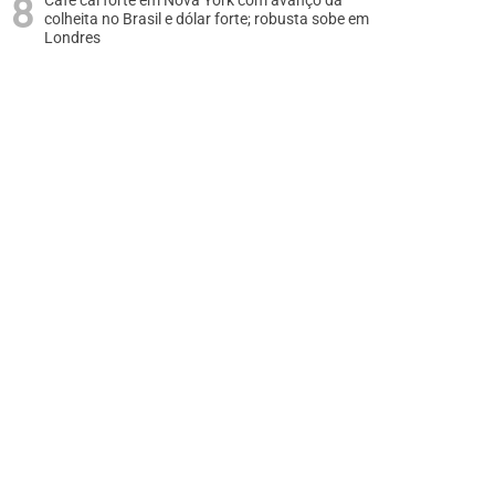
Café cai forte em Nova York com avanço da
colheita no Brasil e dólar forte; robusta sobe em
Londres