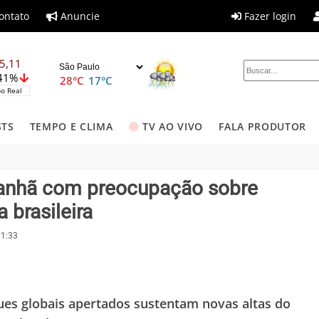
ontato
Anuncie
Fazer login
5,11
,41%
28°C
17°C
o Real
STS
TEMPO E CLIMA
TV AO VIVO
FALA PRODUTOR
 manhã com preocupação sobre
 brasileira
11:33
es globais apertados sustentam novas altas do