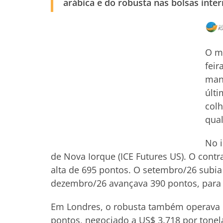
arábica e do robusta nas bolsas inter
O me
feir
man
últi
colh
qual
No i
de Nova Iorque (ICE Futures US). O contr
alta de 695 pontos. O setembro/26 subia
dezembro/26 avançava 390 pontos, para 
Em Londres, o robusta também operava em
pontos, negociado a US$ 3.718 por tone