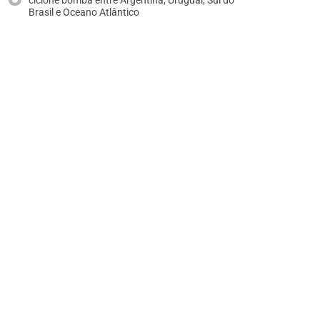
ciclone bomba entre Argentina, Uruguai, Sul do
Brasil e Oceano Atlântico