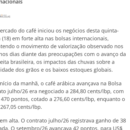
nacionais
rcado do café iniciou os negócios desta quinta-
a (18) em forte alta nas bolsas internacionais,
tendo o movimento de valorização observado nos
mos dias diante das preocupações com o avanço da
eita brasileira, os impactos das chuvas sobre a
idade dos grãos e os baixos estoques globais.
nício da manhã, o café arábica avançava na Bolsa
ato julho/26 era negociado a 284,80 cents/lbp, com
 470 pontos, cotado a 276,60 cents/lbp, enquanto o
267,05 cents/lbp.
 alta. O contrato julho/26 registrava ganho de 38
lada. O setembro/26 avançava 42 pontos, para US$