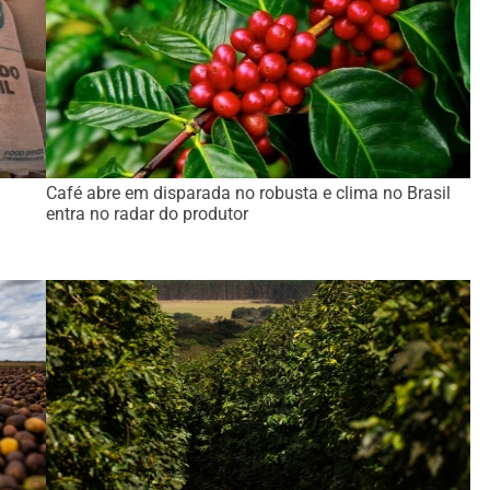
Café abre em disparada no robusta e clima no Brasil
entra no radar do produtor