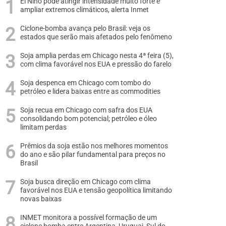
El Niño pode atingir intensidade muito forte e
ampliar extremos climáticos, alerta Inmet
Ciclone-bomba avança pelo Brasil: veja os
estados que serão mais afetados pelo fenômeno
Soja amplia perdas em Chicago nesta 4ª feira (5),
com clima favorável nos EUA e pressão do farelo
Soja despenca em Chicago com tombo do
petróleo e lidera baixas entre as commodities
Soja recua em Chicago com safra dos EUA
consolidando bom potencial; petróleo e óleo
limitam perdas
Prêmios da soja estão nos melhores momentos
do ano e são pilar fundamental para preços no
Brasil
Soja busca direção em Chicago com clima
favorável nos EUA e tensão geopolítica limitando
novas baixas
INMET monitora a possível formação de um