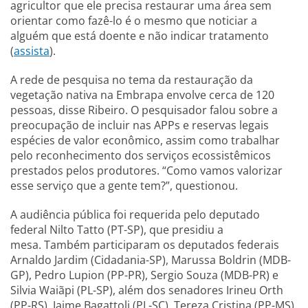
agricultor que ele precisa restaurar uma área sem
orientar como fazê-lo é o mesmo que noticiar a
alguém que está doente e não indicar tratamento
(
assista
).
A rede de pesquisa no tema da restauração da
vegetação nativa na Embrapa envolve cerca de 120
pessoas, disse Ribeiro. O pesquisador falou sobre a
preocupação de incluir nas APPs e reservas legais
espécies de valor econômico, assim como trabalhar
pelo reconhecimento dos serviços ecossistêmicos
prestados pelos produtores. “Como vamos valorizar
esse serviço que a gente tem?”, questionou.
A audiência pública foi requerida pelo deputado
federal Nilto Tatto (PT-SP), que presidiu a
mesa. Também participaram os deputados federais
Arnaldo Jardim (Cidadania-SP), Marussa Boldrin (MDB-
GP), Pedro Lupion (PP-PR), Sergio Souza (MDB-PR) e
Silvia Waiãpi (PL-SP), além dos senadores Irineu Orth
(PP-RS), Jaime Bagattoli (PL-SC), Tereza Cristina (PP-MS)