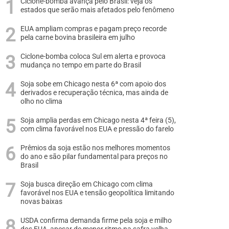
Ciclone-bomba avança pelo Brasil: veja os
estados que serão mais afetados pelo fenômeno
EUA ampliam compras e pagam preço recorde
pela carne bovina brasileira em julho
Ciclone-bomba coloca Sul em alerta e provoca
mudança no tempo em parte do Brasil
Soja sobe em Chicago nesta 6ª com apoio dos
derivados e recuperação técnica, mas ainda de
olho no clima
Soja amplia perdas em Chicago nesta 4ª feira (5),
com clima favorável nos EUA e pressão do farelo
Prêmios da soja estão nos melhores momentos
do ano e são pilar fundamental para preços no
Brasil
Soja busca direção em Chicago com clima
favorável nos EUA e tensão geopolítica limitando
novas baixas
USDA confirma demanda firme pela soja e milho