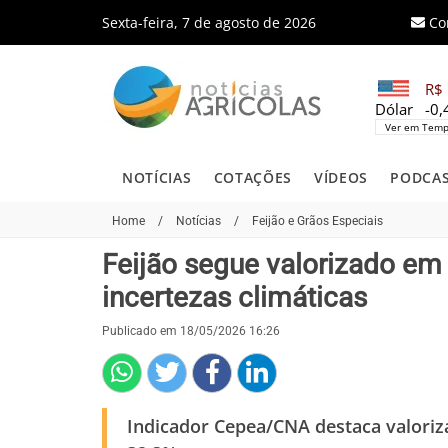
Sexta-feira, 7 de agosto de 2026
Co
R$ 
Dólar
-0
Ver em Temp
NOTÍCIAS
COTAÇÕES
VÍDEOS
PODCA
Home
/
Notícias
/
Feijão e Grãos Especiais
Feijão segue valorizado em 
incertezas climáticas
Publicado em 18/05/2026 16:26
Indicador Cepea/CNA destaca valoriza