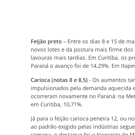
Feijão preto
– Entre os dias 8 e 15 de m
novos lotes e da postura mais firme dos 
lavouras mais tardias. Em Curitiba, os 
Paraná o avanço foi de 14,29%. Em Itapev
Carioca (notas 8 e 8,5)
- Os aumentos t
impulsionados pela demanda aquecida e p
ocorreram novamente no Paraná: na Meta
em Curitiba, 10,71%.
Já para o feijão carioca peneira 12, ou n
ao padrão exigido pelas indústrias segu
semana, o destaque foi o Noroeste de M