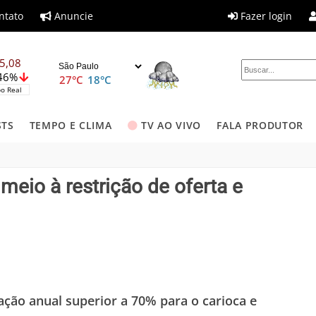
ntato
Anuncie
Fazer login
5,08
,46%
27°C
18°C
o Real
STS
TEMPO E CLIMA
TV AO VIVO
FALA PRODUTOR
meio à restrição de oferta e
ção anual superior a 70% para o carioca e