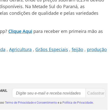
isponíveis. Na Metade Sul do Paraná, as
pelas condições de qualidade e pelas variedades
App?
Clique Aqui
para receber em primeira mão as
da
Agricultura
Grãos Especiais
feijão
produção
MAIL
osso
Termo de Privacidade e Consentimento
e a
Política de Privacidade
.