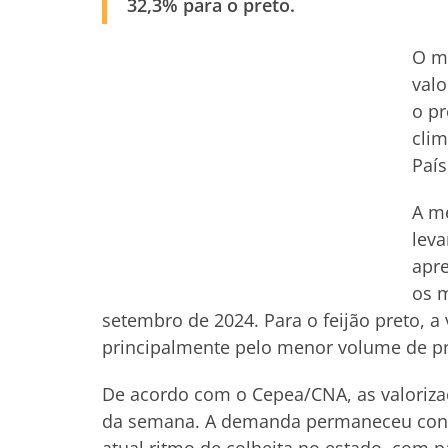
32,3% para o preto.
O m
valo
o pr
clim
País
A mé
leva
apre
os m
setembro de 2024. Para o feijão preto, a
principalmente pelo menor volume de pr
De acordo com o Cepea/CNA, as valoriz
da semana. A demanda permaneceu conc