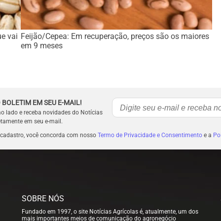
e vai
Feijão/Cepea: Em recuperação, preços são os maiores
em 9 meses
 BOLETIM EM SEU E-MAIL!
ao lado e receba novidades do Notícias
etamente em seu e-mail.
 cadastro, você concorda com nosso
Termo de Privacidade e Consentimento
e a
Pol
SOBRE NÓS
Fundado em 1997, o site Notícias Agrícolas é, atualmente, um dos
mais importantes meios de comunicação do agronegócio