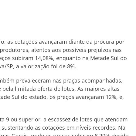
aio, as cotações avançaram diante da procura por
produtores, atentos aos possíveis prejuízos nas
preços subiram 14,08%, enquanto na Metade Sul do
a/SP, a valorização foi de 8%.
ambém prevaleceram nas praças acompanhadas,
ela limitada oferta de lotes. As maiores altas
de Sul do estado, os preços avançaram 12%, e,
ota 9 ou superior, a escassez de lotes que atendam
e sustentando as cotações em níveis recordes. Na
inas Gerais, onde os preços subiram 8,29% devido