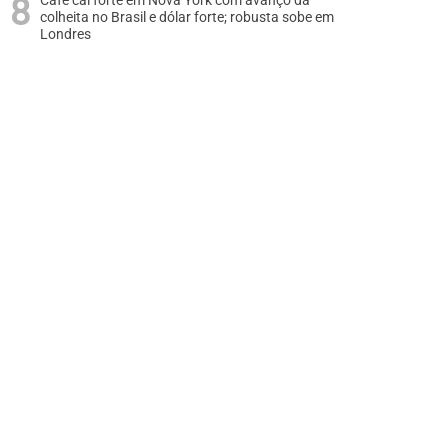
Café cai forte em Nova York com avanço da
colheita no Brasil e dólar forte; robusta sobe em
Londres