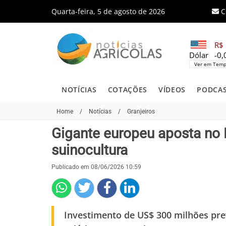
Quarta-feira, 5 de agosto de 2026
C
R$ 
Dólar
-0
Ver em Temp
NOTÍCIAS
COTAÇÕES
VÍDEOS
PODCA
Home
/
Notícias
/
Granjeiros
Gigante europeu aposta no 
suinocultura
Publicado em 08/06/2026 10:59
Investimento de US$ 300 milhões pr