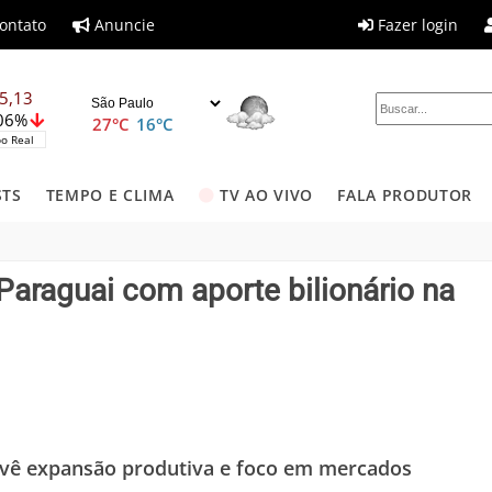
ontato
Anuncie
Fazer login
5,13
,06%
27°C
16°C
o Real
STS
TEMPO E CLIMA
TV AO VIVO
FALA PRODUTOR
Paraguai com aporte bilionário na
evê expansão produtiva e foco em mercados