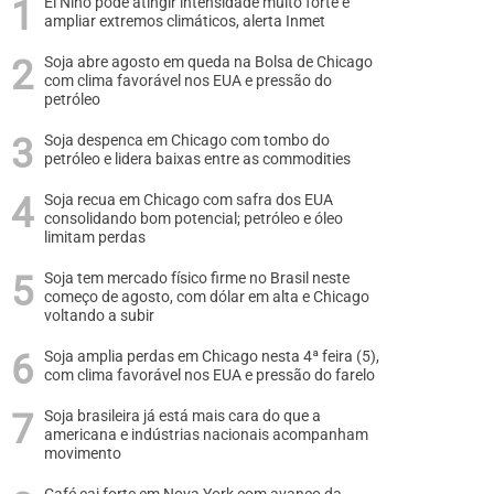
El Niño pode atingir intensidade muito forte e
ampliar extremos climáticos, alerta Inmet
Soja abre agosto em queda na Bolsa de Chicago
com clima favorável nos EUA e pressão do
petróleo
Soja despenca em Chicago com tombo do
petróleo e lidera baixas entre as commodities
Soja recua em Chicago com safra dos EUA
consolidando bom potencial; petróleo e óleo
limitam perdas
Soja tem mercado físico firme no Brasil neste
começo de agosto, com dólar em alta e Chicago
voltando a subir
Soja amplia perdas em Chicago nesta 4ª feira (5),
com clima favorável nos EUA e pressão do farelo
Soja brasileira já está mais cara do que a
americana e indústrias nacionais acompanham
movimento