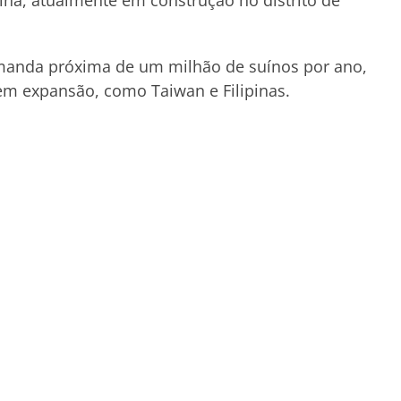
ína, atualmente em construção no distrito de
emanda próxima de um milhão de suínos por ano,
em expansão, como Taiwan e Filipinas.