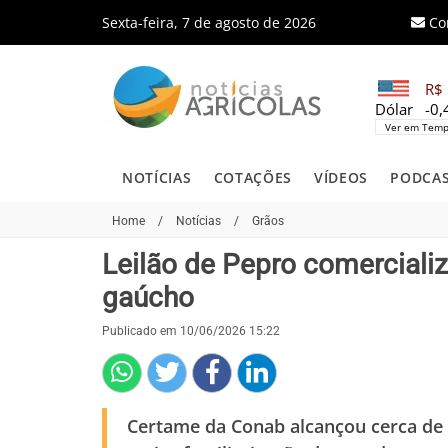
Sexta-feira, 7 de agosto de 2026
Co
R$ 
Dólar
-0
Ver em Temp
NOTÍCIAS
COTAÇÕES
VÍDEOS
PODCA
Home
/
Notícias
/
Grãos
Leilão de Pepro comercializ
gaúcho
Publicado em 10/06/2026 15:22
Certame da Conab alcançou cerca de 