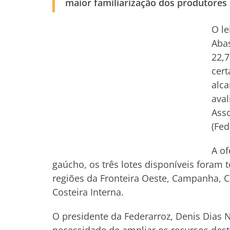
maior familiarização dos produtores
O le
Aba
22,7
cert
alca
aval
Asso
(Fed
A of
gaúcho, os três lotes disponíveis foram
regiões da Fronteira Oeste, Campanha, Cen
Costeira Interna.
O presidente da Federarroz, Denis Dias 