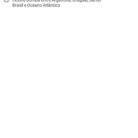
ciclone bomba entre Argentina, Uruguai, Sul do
Brasil e Oceano Atlântico