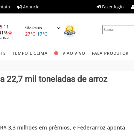
ntato
Anuncie
Fazer login
5,11
,41%
27°C
17°C
o Real
STS
TEMPO E CLIMA
TV AO VIVO
FALA PRODUTOR
a 22,7 mil toneladas de arroz
R$ 3,3 milhões em prêmios, e Federarroz aponta