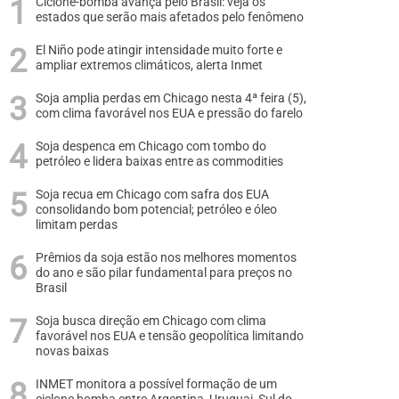
Ciclone-bomba avança pelo Brasil: veja os
estados que serão mais afetados pelo fenômeno
El Niño pode atingir intensidade muito forte e
ampliar extremos climáticos, alerta Inmet
Soja amplia perdas em Chicago nesta 4ª feira (5),
com clima favorável nos EUA e pressão do farelo
Soja despenca em Chicago com tombo do
petróleo e lidera baixas entre as commodities
Soja recua em Chicago com safra dos EUA
consolidando bom potencial; petróleo e óleo
limitam perdas
Prêmios da soja estão nos melhores momentos
do ano e são pilar fundamental para preços no
Brasil
Soja busca direção em Chicago com clima
favorável nos EUA e tensão geopolítica limitando
novas baixas
INMET monitora a possível formação de um