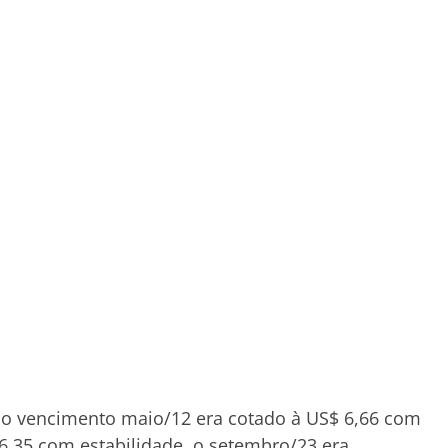
), o vencimento maio/12 era cotado à US$ 6,66 com
$ 6,35 com estabilidade, o setembro/23 era