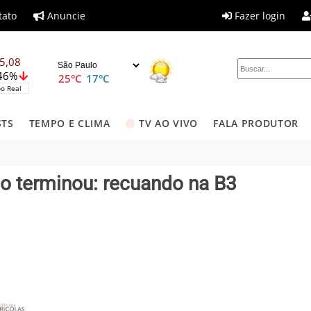
tato
Anuncie
Fazer login
5,08
,46%
25°C
17°C
o Real
STS
TEMPO E CLIMA
TV AO VIVO
FALA PRODUTOR
 terminou: recuando na B3