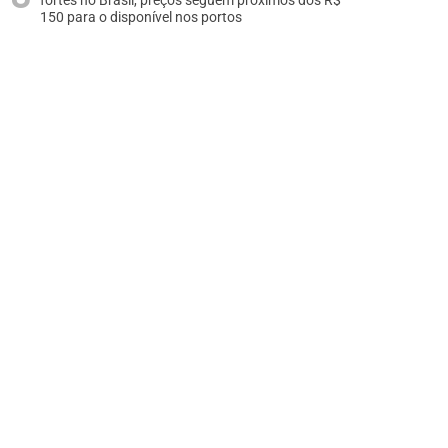
fortes no Brasil, preços seguem próximos dos R$
150 para o disponível nos portos