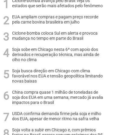
Ciclone-bomba avança pelo Brasil: veja os
estados que serão mais afetados pelo fenômeno
EUA ampliam compras e pagam preço recorde
pela carne bovina brasileira em julho
Ciclone-bomba coloca Sul em alerta e provoca
mudança no tempo em parte do Brasil
Soja sobe em Chicago nesta 6ª com apoio dos
derivados e recuperação técnica, mas ainda de
olho no clima
Soja busca direção em Chicago com clima
favorável nos EUA e tensão geopolítica limitando
novas baixas
China compra quase 1 milhão de toneladas de
soja dos EUA em uma semana; mercado já avalia
impactos para o Brasil
USDA confirma demanda firme pela soja e milho
dos EUA, apesar de menor ritmo na safra velha
Soja volta a subir em Chicago e, com prêmios