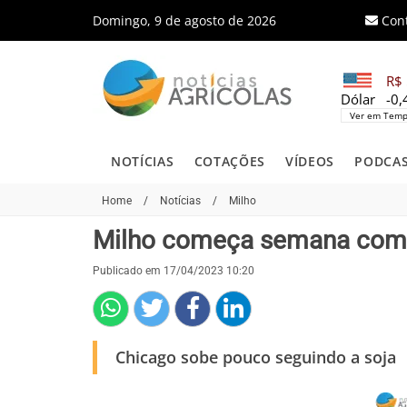
Domingo, 9 de agosto de 2026
Con
R$ 
Dólar
-0
Ver em Temp
NOTÍCIAS
COTAÇÕES
VÍDEOS
PODCA
Home
/
Notícias
/
Milho
Milho começa semana como
Publicado em 17/04/2023 10:20
Chicago sobe pouco seguindo a soja