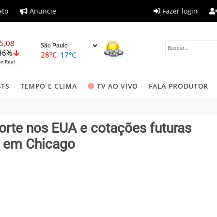
ato
Anuncie
Fazer login
5,08
,46%
28°C
17°C
o Real
STS
TEMPO E CLIMA
TV AO VIVO
FALA PRODUTOR
rte nos EUA e cotações futuras
o em Chicago