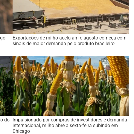
ago
Exportações de milho aceleram e agosto começa com
sinais de maior demanda pelo produto brasileiro
xo do
Impulsionado por compras de investidores e demanda
internacional, milho abre a sexta-feira subindo em
Chicago