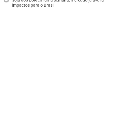
soja dos EUA em uma semana; mercado já avalia
impactos para o Brasil