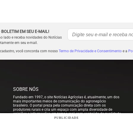
 BOLETIM EM SEU E-MAIL!
ao lado e receba novidades do Notícias
etamente em seu e-mail.
 cadastro, você concorda com nosso
Termo de Privacidade e Consentimento
e a
Pol
SOBRE NÓS
Fundado em 1997, o site Notícias Agrícolas é, atualmente, um dos
mais importantes meios de comunicação do agronegócio
brasileiro. O portal preza pela comunicação direta com os
produtores rurais e cria um espaço com ampla diversidade de
opiniões e informações em tempo real, com conteúdo de qualidade
para que nossos usuários possam tomar sempre as melhores
PUBLICIDADE
decisões.