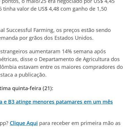
0 pontos, o maio/25 era negociado por US$ 4,45
5 tinha valor de US$ 4,48 com ganho de 1,50
al Successful Farming, os preços estão sendo
demanda por grãos dos Estados Unidos.
 estrangeiros aumentaram 14% semana após
tricas, disse o Departamento de Agricultura dos
olômbia estavam entre os maiores compradores do
staca a publicação.
ma quinta-feira (21):
va e B3 atinge menores patamares em um mês
App?
Clique Aqui
para receber em primeira mão as