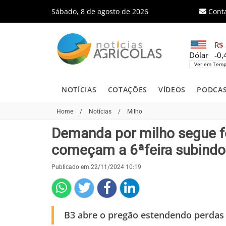
Sábado, 8 de agosto de 2026
Cont
R$ 
Dólar
-0
Ver em Temp
NOTÍCIAS
COTAÇÕES
VÍDEOS
PODCA
Home
/
Notícias
/
Milho
Demanda por milho segue fo
começam a 6ªfeira subind
Publicado em 22/11/2024 10:19
B3 abre o pregão estendendo perdas