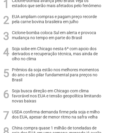
Ciclone-bomba avança pelo Brasil: veja os
estados que serão mais afetados pelo fenômeno
EUA ampliam compras e pagam preço recorde
pela carne bovina brasileira em julho
Ciclone-bomba coloca Sul em alerta e provoca
mudança no tempo em parte do Brasil
Soja sobe em Chicago nesta 6ª com apoio dos
derivados e recuperação técnica, mas ainda de
olho no clima
Prêmios da soja estão nos melhores momentos
do ano e são pilar fundamental para preços no
Brasil
Soja busca direção em Chicago com clima
favorável nos EUA e tensão geopolítica limitando
novas baixas
USDA confirma demanda firme pela soja e milho
dos EUA, apesar de menor ritmo na safra velha
China compra quase 1 milhão de toneladas de