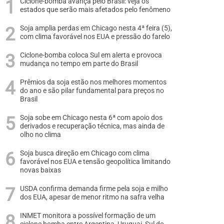
Ciclone-bomba avança pelo Brasil: veja os
estados que serão mais afetados pelo fenômeno
Soja amplia perdas em Chicago nesta 4ª feira (5),
com clima favorável nos EUA e pressão do farelo
Ciclone-bomba coloca Sul em alerta e provoca
mudança no tempo em parte do Brasil
Prêmios da soja estão nos melhores momentos
do ano e são pilar fundamental para preços no
Brasil
Soja sobe em Chicago nesta 6ª com apoio dos
derivados e recuperação técnica, mas ainda de
olho no clima
Soja busca direção em Chicago com clima
favorável nos EUA e tensão geopolítica limitando
novas baixas
USDA confirma demanda firme pela soja e milho
dos EUA, apesar de menor ritmo na safra velha
INMET monitora a possível formação de um