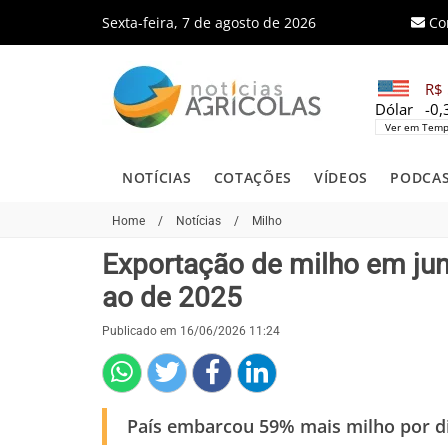
Sexta-feira, 7 de agosto de 2026
Co
R$ 
Dólar
-0
Ver em Temp
NOTÍCIAS
COTAÇÕES
VÍDEOS
PODCA
Home
/
Notícias
/
Milho
Exportação de milho em ju
ao de 2025
Publicado em 16/06/2026 11:24
País embarcou 59% mais milho por 