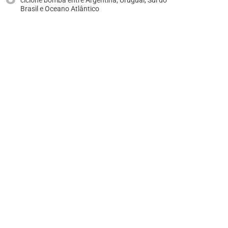
ciclone bomba entre Argentina, Uruguai, Sul do
Brasil e Oceano Atlântico