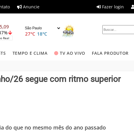
ntato
Anuncie
Fazer login
5,09
,37%
27°C
18°C
o Real
STS
TEMPO E CLIMA
TV AO VIVO
FALA PRODUTOR
nho/26 segue com ritmo superior
dia do que no mesmo mês do ano passado