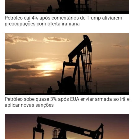
Petróleo cai 4% após comentários de Trump aliviarem
preocupações com oferta iraniana
Petróleo sobe quase 3% após EUA enviar armada ao Irã e
aplicar novas sanções