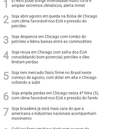
El Niño pode atingir intensidade muito forte e
ampliar extremos climáticos, alerta Inmet
Soja abre agosto em queda na Bolsa de Chicago
com clima favorável nos EUA e pressão do
petróleo
Soja despenca em Chicago com tombo do
petróleo e lidera baixas entre as commodities
Soja recua em Chicago com safra dos EUA
consolidando bom potencial; petróleo e óleo
limitam perdas
Soja tem mercado físico firme no Brasil neste
começo de agosto, com dólar em alta e Chicago
voltando a subir
Soja amplia perdas em Chicago nesta 4ª feira (5),
com clima favorável nos EUA e pressão do farelo
Soja brasileira já está mais cara do que a
americana e indústrias nacionais acompanham
movimento