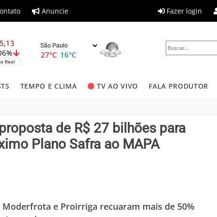
ontato
Anuncie
Fazer login
5,13
,06%
27°C
16°C
o Real
STS
TEMPO E CLIMA
TV AO VIVO
FALA PRODUTOR
roposta de R$ 27 bilhões para
óximo Plano Safra ao MAPA
do Moderfrota e Proirriga recuaram mais de 50%