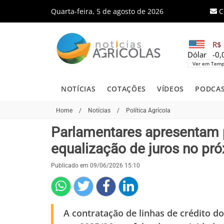
Quarta-feira, 5 de agosto de 2026
C
R$ 
Dólar
-0
Ver em Temp
NOTÍCIAS
COTAÇÕES
VÍDEOS
PODCA
Home
/
Notícias
/
Política Agrícola
Parlamentares apresentam p
equalização de juros no pr
Publicado em 09/06/2026 15:10
A contratação de linhas de crédito 