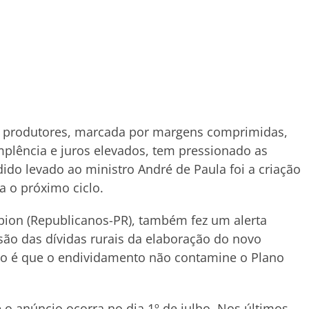
os produtores, marcada por margens comprimidas,
plência e juros elevados, tem pressionado as
dido levado ao ministro André de Paula foi a criação
a o próximo ciclo.
pion (Republicanos-PR), também fez um alerta
são das dívidas rurais da elaboração do novo
ão é que o endividamento não contamine o Plano
o anúncio ocorra no dia 1º de julho. Nos últimos