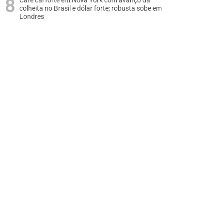
Café cai forte em Nova York com avanço da
colheita no Brasil e dólar forte; robusta sobe em
Londres