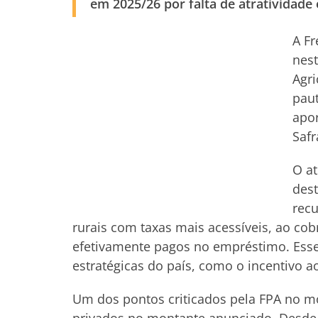
em 2025/26 por falta de atratividade 
A Fr
nest
Agri
paut
apor
Safr
O at
dest
recu
rurais com taxas mais acessíveis, ao cob
efetivamente pagos no empréstimo. Esse
estratégicas do país, como o incentivo a
Um dos pontos criticados pela FPA no mo