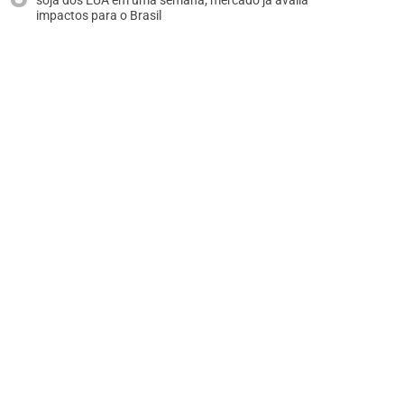
soja dos EUA em uma semana; mercado já avalia
impactos para o Brasil