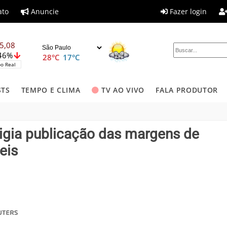
ato
Anuncie
Fazer login
5,08
,46%
28°C
17°C
o Real
STS
TEMPO E CLIMA
TV AO VIVO
FALA PRODUTOR
xigia publicação das margens de
eis