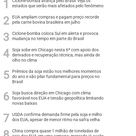
Ciclone-bomba avança pelo Brasil: veja os
estados que serão mais afetados pelo fenômeno
EUA ampliam compras e pagam preço recorde
pela carne bovina brasileira em julho
Ciclone-bomba coloca Sul em alerta e provoca
mudança no tempo em parte do Brasil
Soja sobe em Chicago nesta 6ª com apoio dos
derivados e recuperação técnica, mas ainda de
olho no clima
Prêmios da soja estão nos melhores momentos
do ano e são pilar fundamental para preços no
Brasil
Soja busca direção em Chicago com clima
favorável nos EUA e tensão geopolítica limitando
novas baixas
USDA confirma demanda firme pela soja e milho
dos EUA, apesar de menor ritmo na safra velha
China compra quase 1 milhão de toneladas de