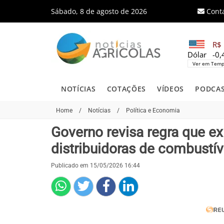
Sábado, 8 de agosto de 2026
Cont
R$ 
Dólar
-0
Ver em Temp
NOTÍCIAS
COTAÇÕES
VÍDEOS
PODCA
Home
/
Notícias
/
Política e Economia
Governo revisa regra que e
distribuidoras de combustív
Publicado em 15/05/2026 16:44