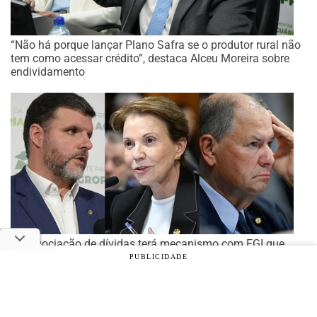
“Não há porque lançar Plano Safra se o produtor rural não
tem como acessar crédito”, destaca Alceu Moreira sobre
endividamento
Renegociação de dívidas terá mecanismo com FGI que
pode alavancar até R$ 200 bilhões
PUBLICIDADE