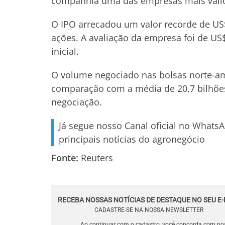
companhia uma das empresas mais vali
O IPO arrecadou um valor recorde de US
ações. A avaliação da empresa foi de US$
inicial.
O volume negociado nas bolsas norte-am
comparação com a média de 20,7 bilhões
negociação.
Já segue nosso Canal oficial no Whats
principais notícias do agronegócio
Fonte:
Reuters
RECEBA NOSSAS NOTÍCIAS DE DESTAQUE NO SEU E-
CADASTRE-SE NA NOSSA NEWSLETTER
Ao continuar com o cadastro, você concorda com n