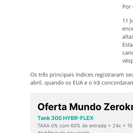
Por 
11 J
ence
alta
Est
canc
vésp
Os três principais índices registraram s
abril, quando os EUA e o Irã concordar