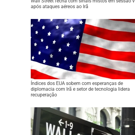
Wall Street fecha com sinais mistos em sessão vo
após ataques aéreos ao Irã
Índices dos EUA sobem com esperanças de
diplomacia com Irã e setor de tecnologia lidera
recuperação