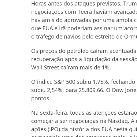
Horas antes dos ataques previstos, Trum
negociações com Teerã haviam avançado a
haviam sido aprovadas por uma ampla coa
que EUA e Irã poderiam assinar um acord
o tráfego de navios pelo estreito de Orm
Os preços do petróleo caíram acentuad
recuperação após a liquidação da sessão a
Wall Street caíram mais de 1%.
O índice S&P 500 subiu 1,75%, fechand
subiu 2,54%, para 25.809,66. O Dow Jones
pontos.
Na sexta-feira, todas as atenções estar
começar a ser negociadas na Nasdaq. A em
ações (IPO) da história dos EUA nesta qu