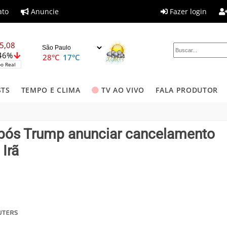
ato
Anuncie
Fazer login
5,08
,46%
28°C
17°C
o Real
STS
TEMPO E CLIMA
TV AO VIVO
FALA PRODUTOR
pós Trump anunciar cancelamento
Irã