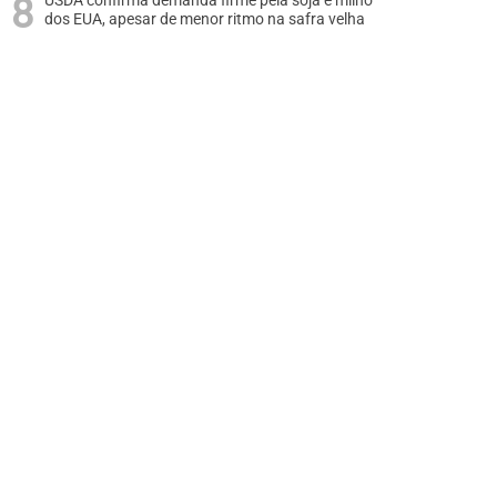
USDA confirma demanda firme pela soja e milho
dos EUA, apesar de menor ritmo na safra velha