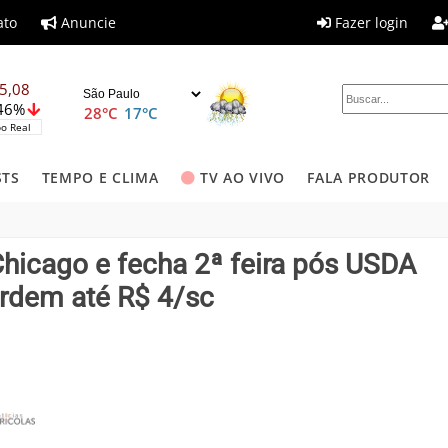
ato
Anuncie
Fazer login
5,08
,46%
28°C
17°C
o Real
STS
TEMPO E CLIMA
TV AO VIVO
FALA PRODUTOR
Chicago e fecha 2ª feira pós USDA
erdem até R$ 4/sc