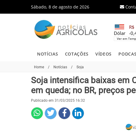
Sábado, 8 de agosto de 2026
Cont
R$ 
Dólar
-0
Ver em Temp
NOTÍCIAS
COTAÇÕES
VÍDEOS
PODCA
Home
/
Notícias
/
Soja
Soja intensifica baixas em 
em queda; no BR, preços p
Publicado em 31/03/2025 16:32