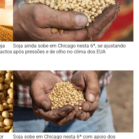
oja
Soja ainda sobe em Chicago nesta 6ª, se ajustando
actos
após pressões e de olho no clima dos EUA
or
Soja sobe em Chicago nesta 6ª com apoio dos