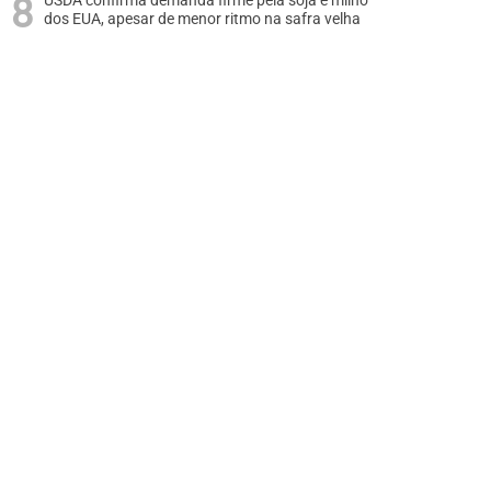
USDA confirma demanda firme pela soja e milho
dos EUA, apesar de menor ritmo na safra velha