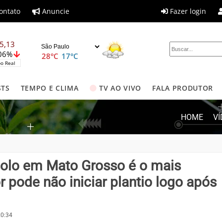
ontato
Anuncie
Fazer login
5,13
,06%
28°C
17°C
o Real
STS
TEMPO E CLIMA
TV AO VIVO
FALA PRODUTOR
HOME
V
solo em Mato Grosso é o mais
 pode não iniciar plantio logo após
20:34