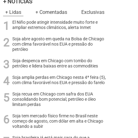
+ NOTÍCIAS
+ Lidas
+ Comentadas
Exclusivas
El Niño pode atingir intensidade muito forte e
ampliar extremos climáticos, alerta Inmet
Soja abre agosto em queda na Bolsa de Chicago
com clima favorável nos EUA e pressão do
petróleo
Soja despenca em Chicago com tombo do
petróleo e lidera baixas entre as commodities
Soja amplia perdas em Chicago nesta 4ª feira (5),
com clima favorável nos EUA e pressão do farelo
Soja recua em Chicago com safra dos EUA
consolidando bom potencial; petróleo e óleo
limitam perdas
Soja tem mercado físico firme no Brasil neste
começo de agosto, com dólar em alta e Chicago
voltando a subir
Soja brasileira já está mais cara do que a