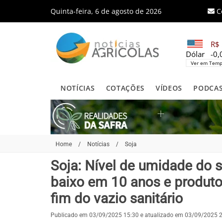
Quinta-feira, 6 de agosto de 2026
C
R$ 
Dólar
-0
Ver em Temp
NOTÍCIAS
COTAÇÕES
VÍDEOS
PODCA
Home
/
Notícias
/
Soja
Soja: Nível de umidade do 
baixo em 10 anos e produtor
fim do vazio sanitário
Publicado em 03/09/2025 15:30 e atualizado em 03/09/2025 