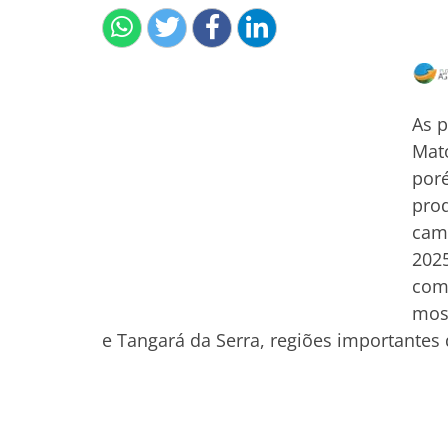
As p
Mato
poré
pro
camp
2025
comm
mos
e Tangará da Serra, regiões importantes