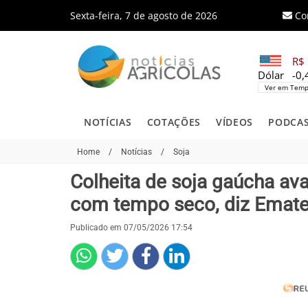
Sexta-feira, 7 de agosto de 2026
Co
R$ 
Dólar
-0
Ver em Temp
NOTÍCIAS
COTAÇÕES
VÍDEOS
PODCA
Home
/
Notícias
/
Soja
Colheita de soja gaúcha av
com tempo seco, diz Emate
Publicado em 07/05/2026 17:54