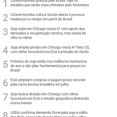
Ciclone-bomba avança pelo Brasil: veja os
estados que serão mais afetados pelo fenômeno
Ciclone-bomba coloca Sul em alerta e provoca
mudança no tempo em parte do Brasil
Soja sobe em Chicago nesta 6ª com apoio dos
derivados e recuperação técnica, mas ainda de
olho no clima
Soja amplia perdas em Chicago nesta 4ª feira (5),
com clima favorável nos EUA e pressão do farelo
Prêmios da soja estão nos melhores momentos
do ano e são pilar fundamental para preços no
Brasil
EUA ampliam compras e pagam preço recorde
pela carne bovina brasileira em julho
Soja busca direção em Chicago com clima
favorável nos EUA e tensão geopolítica limitando
novas baixas
USDA confirma demanda firme pela soja e milho