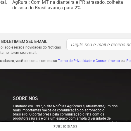
tal,
AgRural: Com MT na dianteira e PR atrasado, colheita
de soja do Brasil avança para 2%
 BOLETIM EM SEU E-MAIL!
ao lado e receba novidades do Notícias
etamente em seu e-mail.
 cadastro, você concorda com nosso
Termo de Privacidade e Consentimento
e a
Pol
SOBRE NÓS
Fundado em 1997, o site Notícias Agrícolas é, atualmente, um dos
mais importantes meios de comunicação do agronegócio
brasileiro. O portal preza pela comunicação direta com os
produtores rurais e cria um espaço com ampla diversidade de
opiniões e informações em tempo real, com conteúdo de qualidade
para que nossos usuários possam tomar sempre as melhores
PUBLICIDADE
decisões.