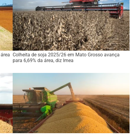
 área
Colheita de soja 2025/26 em Mato Grosso avança
para 6,69% da área, diz Imea