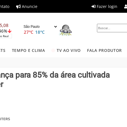
ntato
Anuncie
Fazer login
5,08
,46%
27°C
18°C
o Real
STS
TEMPO E CLIMA
TV AO VIVO
FALA PRODUTOR
ança para 85% da área cultivada
r