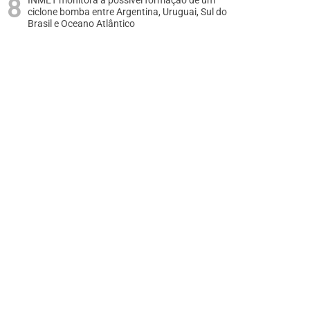
INMET monitora a possível formação de um
ciclone bomba entre Argentina, Uruguai, Sul do
Brasil e Oceano Atlântico