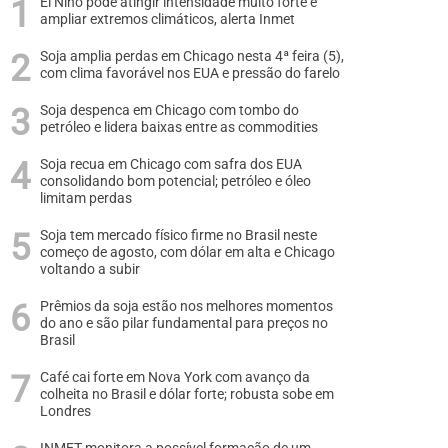
El Niño pode atingir intensidade muito forte e
ampliar extremos climáticos, alerta Inmet
Soja amplia perdas em Chicago nesta 4ª feira (5),
com clima favorável nos EUA e pressão do farelo
Soja despenca em Chicago com tombo do
petróleo e lidera baixas entre as commodities
Soja recua em Chicago com safra dos EUA
consolidando bom potencial; petróleo e óleo
limitam perdas
Soja tem mercado físico firme no Brasil neste
começo de agosto, com dólar em alta e Chicago
voltando a subir
Prêmios da soja estão nos melhores momentos
do ano e são pilar fundamental para preços no
Brasil
Café cai forte em Nova York com avanço da
colheita no Brasil e dólar forte; robusta sobe em
Londres