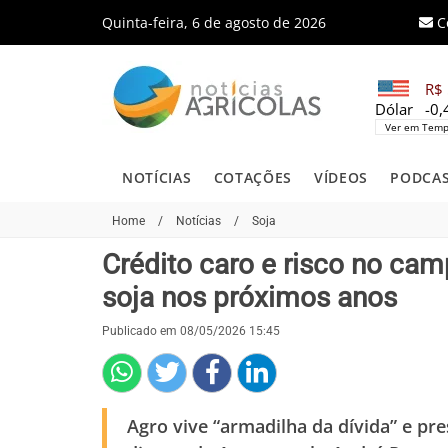
Quinta-feira, 6 de agosto de 2026
C
R$ 
Dólar
-0
Ver em Temp
NOTÍCIAS
COTAÇÕES
VÍDEOS
PODCA
Home
/
Notícias
/
Soja
Crédito caro e risco no ca
soja nos próximos anos
Publicado em 08/05/2026 15:45
Agro vive “armadilha da dívida” e pre