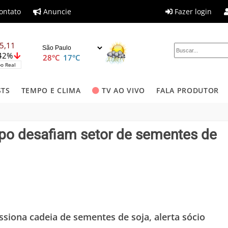
ontato
Anuncie
Fazer login
5,11
,42%
28°C
17°C
o Real
STS
TEMPO E CLIMA
TV AO VIVO
FALA PRODUTOR
mpo desafiam setor de sementes de
ssiona cadeia de sementes de soja, alerta sócio