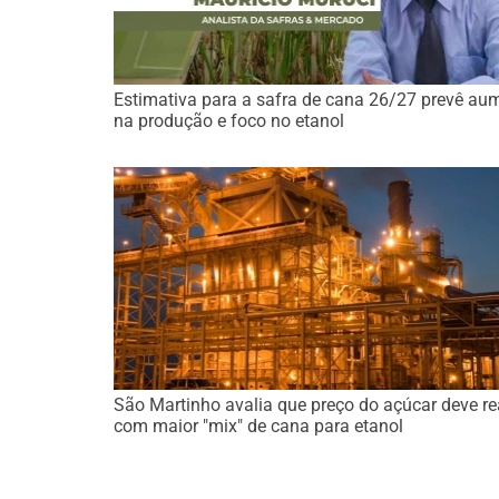
Estimativa para a safra de cana 26/27 prevê au
na produção e foco no etanol
São Martinho avalia que preço do açúcar deve re
com maior "mix" de cana para etanol