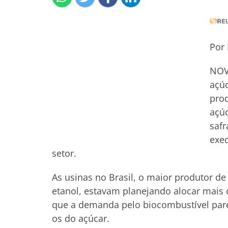
Por 
NOVA
açúc
pro
açúc
saf
exec
setor.
As usinas no Brasil, o maior produtor d
etanol, estavam planejando alocar mais 
que a demanda pelo biocombustível par
os do açúcar.