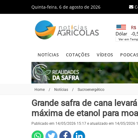
Quinta-feira, 6 de agosto de 2026
C
R$ 
Dólar
-0
Ver em Temp
NOTÍCIAS
COTAÇÕES
VÍDEOS
PODCA
Home
/
Notícias
/
Sucroenergético
Grande safra de cana levará
máxima de etanol para m
Publicado em 14/05/2026 15:17 e atualizado em 14/05/2026 