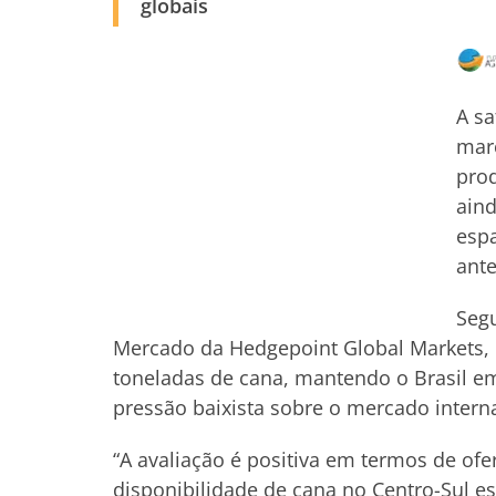
globais
A sa
marc
pro
aind
espa
ante
Segu
Mercado da Hedgepoint Global Markets, o
toneladas de cana, mantendo o Brasil e
pressão baixista sobre o mercado intern
“A avaliação é positiva em termos de ofe
disponibilidade de cana no Centro-Sul e