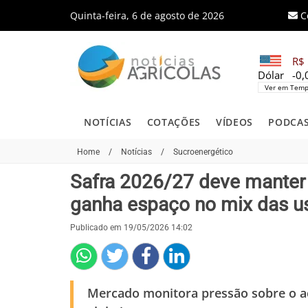
Quinta-feira, 6 de agosto de 2026
C
R$ 
Dólar
-0
Ver em Temp
NOTÍCIAS
COTAÇÕES
VÍDEOS
PODCA
Home
/
Notícias
/
Sucroenergético
Safra 2026/27 deve manter 
ganha espaço no mix das u
Publicado em 19/05/2026 14:02
Mercado monitora pressão sobre o açú