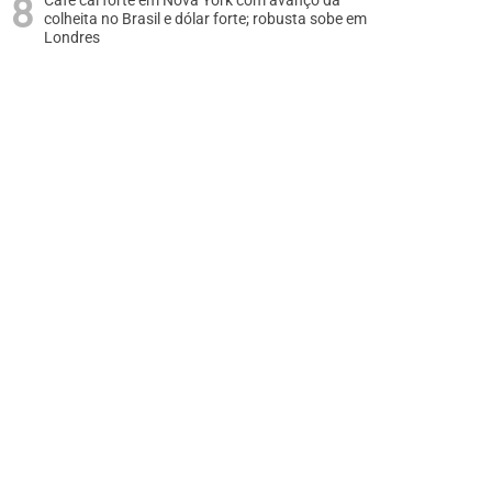
Café cai forte em Nova York com avanço da
colheita no Brasil e dólar forte; robusta sobe em
Londres