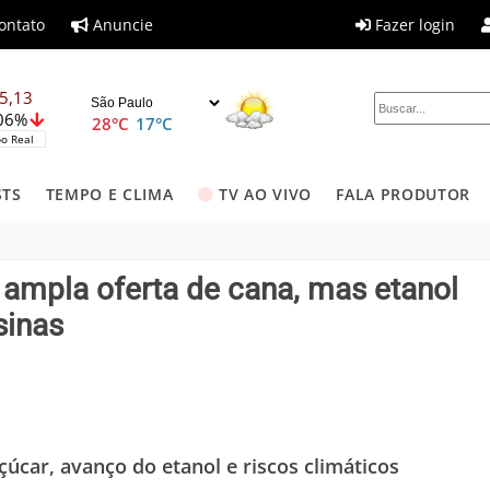
ontato
Anuncie
Fazer login
5,13
,06%
28°C
17°C
o Real
STS
TEMPO E CLIMA
TV AO VIVO
FALA PRODUTOR
ampla oferta de cana, mas etanol
sinas
car, avanço do etanol e riscos climáticos