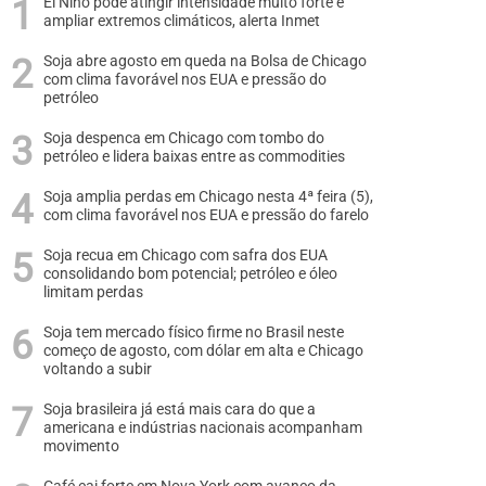
El Niño pode atingir intensidade muito forte e
ampliar extremos climáticos, alerta Inmet
Soja abre agosto em queda na Bolsa de Chicago
com clima favorável nos EUA e pressão do
petróleo
Soja despenca em Chicago com tombo do
petróleo e lidera baixas entre as commodities
Soja amplia perdas em Chicago nesta 4ª feira (5),
com clima favorável nos EUA e pressão do farelo
Soja recua em Chicago com safra dos EUA
consolidando bom potencial; petróleo e óleo
limitam perdas
Soja tem mercado físico firme no Brasil neste
começo de agosto, com dólar em alta e Chicago
voltando a subir
Soja brasileira já está mais cara do que a
americana e indústrias nacionais acompanham
movimento