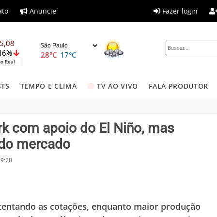
ato
Anuncie
Fazer login
5,08
,46%
28°C
17°C
o Real
STS
TEMPO E CLIMA
TV AO VIVO
FALA PRODUTOR
k com apoio do El Niño, mas
s do mercado
09:28
tentando as cotações, enquanto maior produção