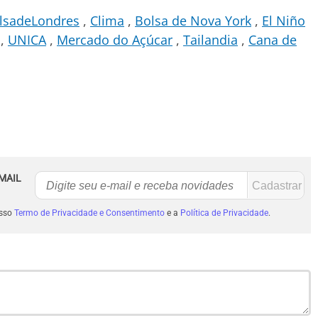
lsadeLondres
Clima
Bolsa de Nova York
El Niño
UNICA
Mercado do Açúcar
Tailandia
Cana de
MAIL
osso
Termo de Privacidade e Consentimento
e a
Política de Privacidade
.