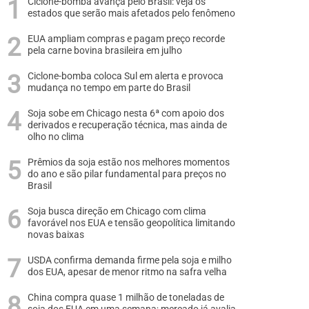
Ciclone-bomba avança pelo Brasil: veja os
estados que serão mais afetados pelo fenômeno
EUA ampliam compras e pagam preço recorde
pela carne bovina brasileira em julho
Ciclone-bomba coloca Sul em alerta e provoca
mudança no tempo em parte do Brasil
Soja sobe em Chicago nesta 6ª com apoio dos
derivados e recuperação técnica, mas ainda de
olho no clima
Prêmios da soja estão nos melhores momentos
do ano e são pilar fundamental para preços no
Brasil
Soja busca direção em Chicago com clima
favorável nos EUA e tensão geopolítica limitando
novas baixas
USDA confirma demanda firme pela soja e milho
dos EUA, apesar de menor ritmo na safra velha
China compra quase 1 milhão de toneladas de