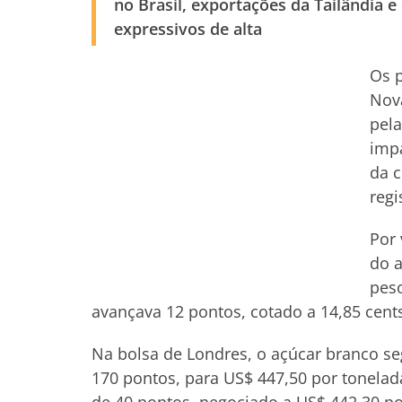
no Brasil, exportações da Tailândia
expressivos de alta
Os p
Nova
pel
imp
da 
regi
Por 
do a
pes
avançava 12 pontos, cotado a 14,85 cents
Na bolsa de Londres, o açúcar branco se
170 pontos, para US$ 447,50 por tonela