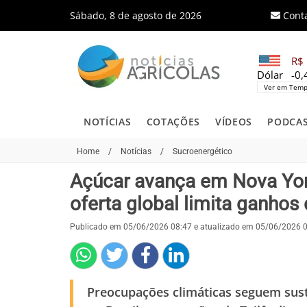
Sábado, 8 de agosto de 2026
Cont
R$ 
Dólar
-0
Ver em Temp
NOTÍCIAS
COTAÇÕES
VÍDEOS
PODCA
Home
/
Notícias
/
Sucroenergético
Açúcar avança em Nova Yor
oferta global limita ganho
Publicado em 05/06/2026 08:47 e atualizado em 05/06/2026 
Preocupações climáticas seguem sus