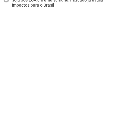
soja dos EUA em uma semana; mercado já avalia
impactos para o Brasil