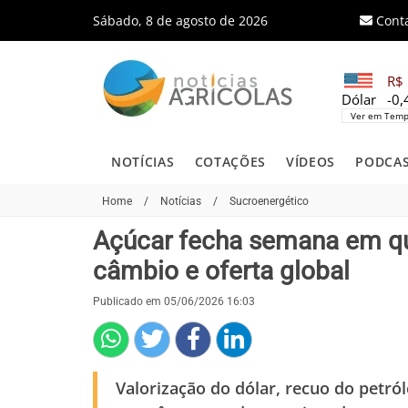
Sábado, 8 de agosto de 2026
Cont
R$ 
Dólar
-0
Ver em Temp
NOTÍCIAS
COTAÇÕES
VÍDEOS
PODCA
Home
/
Notícias
/
Sucroenergético
Açúcar fecha semana em qu
câmbio e oferta global
Publicado em 05/06/2026 16:03
Valorização do dólar, recuo do petró