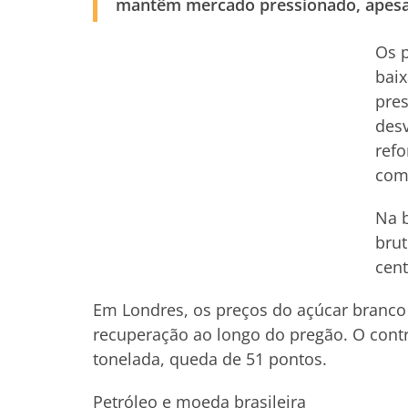
mantêm mercado pressionado, apesar 
Os p
baix
pres
desv
refo
comm
Na b
brut
cent
Em Londres, os preços do açúcar branc
recuperação ao longo do pregão. O contr
tonelada, queda de 51 pontos.
Petróleo e moeda brasileira