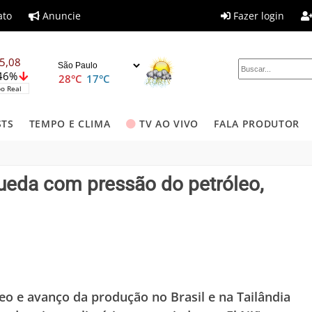
ato
Anuncie
Fazer login
5,08
,46%
28°C
17°C
o Real
STS
TEMPO E CLIMA
TV AO VIVO
FALA PRODUTOR
eda com pressão do petróleo,
leo e avanço da produção no Brasil e na Tailândia