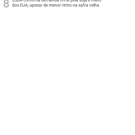
USDA confirma demanda firme pela soja e milho
dos EUA, apesar de menor ritmo na safra velha