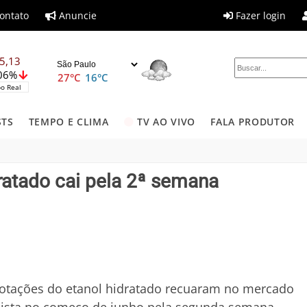
ontato
Anuncie
Fazer login
5,13
,06%
27°C
16°C
o Real
STS
TEMPO E CLIMA
TV AO VIVO
FALA PRODUTOR
ratado cai pela 2ª semana
cotações do etanol hidratado recuaram no mercado