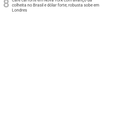
Café cai forte em Nova York com avanço da
colheita no Brasil e dólar forte; robusta sobe em
Londres