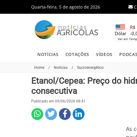
Quarta-feira, 5 de agosto de 2026
C
R$ 
Dólar
-0
Ver em Temp
NOTÍCIAS
COTAÇÕES
VÍDEOS
PODCA
Home
/
Notícias
/
Sucroenergético
Etanol/Cepea: Preço do hid
consecutiva
Publicado em 09/06/2026 08:41
As 