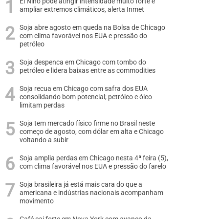
El Niño pode atingir intensidade muito forte e
ampliar extremos climáticos, alerta Inmet
Soja abre agosto em queda na Bolsa de Chicago
com clima favorável nos EUA e pressão do
petróleo
Soja despenca em Chicago com tombo do
petróleo e lidera baixas entre as commodities
Soja recua em Chicago com safra dos EUA
consolidando bom potencial; petróleo e óleo
limitam perdas
Soja tem mercado físico firme no Brasil neste
começo de agosto, com dólar em alta e Chicago
voltando a subir
Soja amplia perdas em Chicago nesta 4ª feira (5),
com clima favorável nos EUA e pressão do farelo
Soja brasileira já está mais cara do que a
americana e indústrias nacionais acompanham
movimento