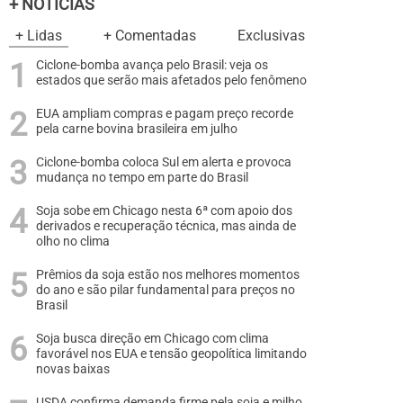
+ NOTÍCIAS
+ Lidas
+ Comentadas
Exclusivas
Ciclone-bomba avança pelo Brasil: veja os
estados que serão mais afetados pelo fenômeno
EUA ampliam compras e pagam preço recorde
pela carne bovina brasileira em julho
Ciclone-bomba coloca Sul em alerta e provoca
mudança no tempo em parte do Brasil
Soja sobe em Chicago nesta 6ª com apoio dos
derivados e recuperação técnica, mas ainda de
olho no clima
Prêmios da soja estão nos melhores momentos
do ano e são pilar fundamental para preços no
Brasil
Soja busca direção em Chicago com clima
favorável nos EUA e tensão geopolítica limitando
novas baixas
USDA confirma demanda firme pela soja e milho