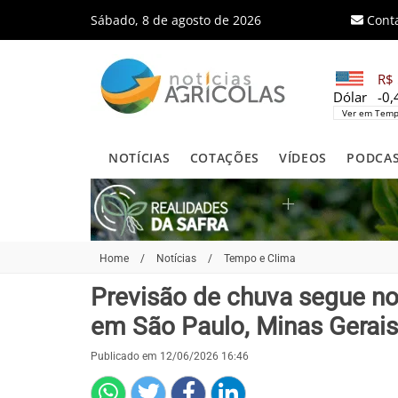
Sábado, 8 de agosto de 2026
Cont
R$ 
Dólar
-0
Ver em Temp
NOTÍCIAS
COTAÇÕES
VÍDEOS
PODCA
Home
/
Notícias
/
Tempo e Clima
Previsão de chuva segue n
em São Paulo, Minas Gerais
Publicado em 12/06/2026 16:46