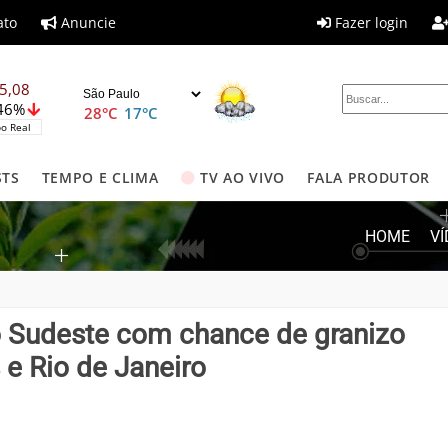
ato
Anuncie
Fazer login
5,08
,46%
28°C
17°C
o Real
STS
TEMPO E CLIMA
TV AO VIVO
FALA PRODUTOR
HOME
V
o Sudeste com chance de granizo
 e Rio de Janeiro