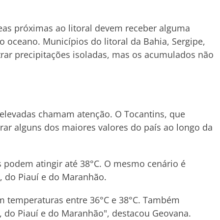
eas próximas ao litoral devem receber alguma
 oceano. Municípios do litoral da Bahia, Sergipe,
rar precipitações isoladas, mas os acumulados não
s elevadas chamam atenção. O Tocantins, que
trar alguns dos maiores valores do país ao longo da
 podem atingir até 38°C. O mesmo cenário é
a, do Piauí e do Maranhão.
om temperaturas entre 36°C e 38°C. Também
a, do Piauí e do Maranhão", destacou Geovana.