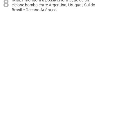
INMET monitora a possível formação de um
ciclone bomba entre Argentina, Uruguai, Sul do
Brasil e Oceano Atlântico