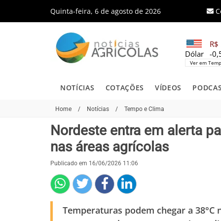
Quinta-feira, 6 de agosto de 2026
C
R$ 
Dólar
-0
Ver em Temp
NOTÍCIAS
COTAÇÕES
VÍDEOS
PODCA
Home
/
Notícias
/
Tempo e Clima
Nordeste entra em alerta pa
nas áreas agrícolas
Publicado em 16/06/2026 11:06
Temperaturas podem chegar a 38°C no