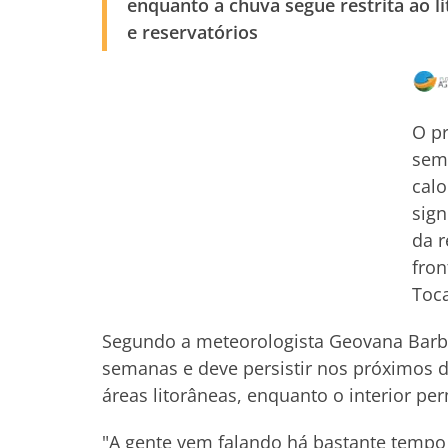
enquanto a chuva segue restrita ao 
e reservatórios
O pr
sem
calo
sign
da r
fron
Toca
Segundo a meteorologista Geovana Barbos
semanas e deve persistir nos próximos d
áreas litorâneas, enquanto o interior p
"A gente vem falando há bastante tempo 