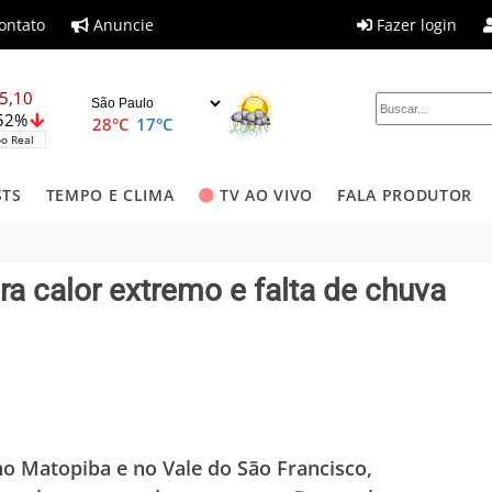
ontato
Anuncie
Fazer login
5,10
,52%
28°C
17°C
o Real
STS
TEMPO E CLIMA
TV AO VIVO
FALA PRODUTOR
ra calor extremo e falta de chuva
 Matopiba e no Vale do São Francisco,