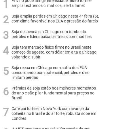
El Niño pode atingir intensidade muito forte e
ampliar extremos climáticos, alerta Inmet
Soja amplia perdas em Chicago nesta 4ª feira (5),
com clima favorável nos EUA e pressão do farelo
Soja despenca em Chicago com tombo do
petróleo e lidera baixas entre as commodities
Soja tem mercado físico firme no Brasil neste
começo de agosto, com dólar em alta e Chicago
voltando a subir
Soja recua em Chicago com safra dos EUA
consolidando bom potencial; petróleo e óleo
limitam perdas
Prêmios da soja estão nos melhores momentos
do ano e são pilar fundamental para preços no
Brasil
Café cai forte em Nova York com avanço da
colheita no Brasil e dólar forte; robusta sobe em
Londres