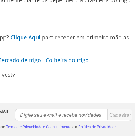
ialmente diante da dependência brasileira do trigo
App?
Clique Aqui
para receber em primeira mão as
ercado de trigo
Colheita do trigo
lvestv
MAIL
osso
Termo de Privacidade e Consentimento
e a
Política de Privacidade
.