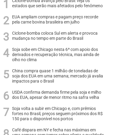
Ciclone-bomba avança pelo Brasil: veja os
estados que serão mais afetados pelo fenômeno
EUA ampliam compras e pagam preço recorde
pela carne bovina brasileira em julho
Ciclone-bomba coloca Sul em alerta e provoca
mudança no tempo em parte do Brasil
Soja sobe em Chicago nesta 6ª com apoio dos
derivados e recuperação técnica, mas ainda de
olho no clima
China compra quase 1 milhão de toneladas de
soja dos EUA em uma semana; mercado já avalia
impactos para o Brasil
USDA confirma demanda firme pela soja e milho
dos EUA, apesar de menor ritmo na safra velha
Soja volta a subir em Chicago e, com prêmios
fortes no Brasil, preços seguem próximos dos R$
150 para o disponível nos portos
Café dispara em NY e fecha nas máximas em