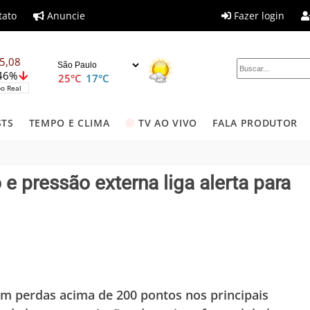
tato
Anuncie
Fazer login
5,08
,46%
25°C
17°C
o Real
STS
TEMPO E CLIMA
TV AO VIVO
FALA PRODUTOR
 pressão externa liga alerta para
om perdas acima de 200 pontos nos principais