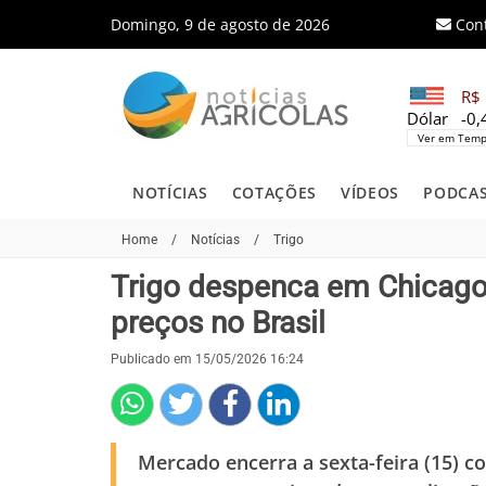
Domingo, 9 de agosto de 2026
Con
R$ 
Dólar
-0
Ver em Temp
NOTÍCIAS
COTAÇÕES
VÍDEOS
PODCA
Home
/
Notícias
/
Trigo
Trigo despenca em Chicago e
preços no Brasil
Publicado em 15/05/2026 16:24
Mercado encerra a sexta-feira (15) c