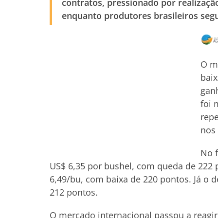
contratos, pressionado por realização
enquanto produtores brasileiros seg
O me
baix
gan
foi 
repe
nos 
No f
US$ 6,35 por bushel, com queda de 222 
6,49/bu, com baixa de 220 pontos. Já o 
212 pontos.
O mercado internacional passou a reagir