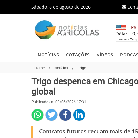
Sábado, 8 de agosto de 2026
Cont
R$ 
Dólar
-0
Ver em Temp
NOTÍCIAS
COTAÇÕES
VÍDEOS
PODCA
Home
/
Notícias
/
Trigo
Trigo despenca em Chicago
global
Publicado em 03/06/2026 17:31
Contratos futuros recuam mais de 1