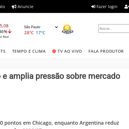
ato
Anuncie
Fazer login
5,08
,46%
28°C
17°C
o Real
STS
TEMPO E CLIMA
TV AO VIVO
FALA PRODUTOR
 e amplia pressão sobre mercado
50 pontos em Chicago, enquanto Argentina reduz