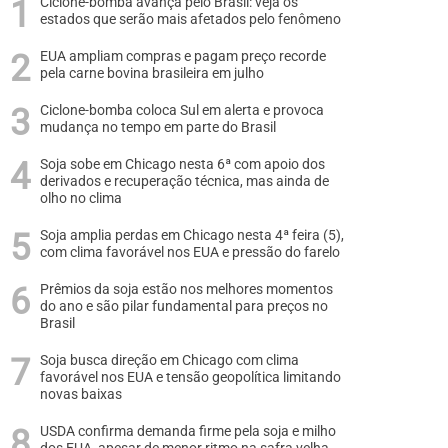
Ciclone-bomba avança pelo Brasil: veja os
estados que serão mais afetados pelo fenômeno
EUA ampliam compras e pagam preço recorde
pela carne bovina brasileira em julho
Ciclone-bomba coloca Sul em alerta e provoca
mudança no tempo em parte do Brasil
Soja sobe em Chicago nesta 6ª com apoio dos
derivados e recuperação técnica, mas ainda de
olho no clima
Soja amplia perdas em Chicago nesta 4ª feira (5),
com clima favorável nos EUA e pressão do farelo
Prêmios da soja estão nos melhores momentos
do ano e são pilar fundamental para preços no
Brasil
Soja busca direção em Chicago com clima
favorável nos EUA e tensão geopolítica limitando
novas baixas
USDA confirma demanda firme pela soja e milho