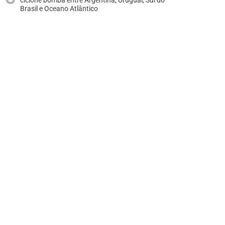
ciclone bomba entre Argentina, Uruguai, Sul do
Brasil e Oceano Atlântico