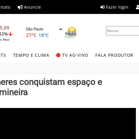
ntato
Anuncie
Fazer login
5,09
,43%
27°C
18°C
o Real
STS
TEMPO E CLIMA
TV AO VIVO
FALA PRODUTOR
lheres conquistam espaço e
mineira