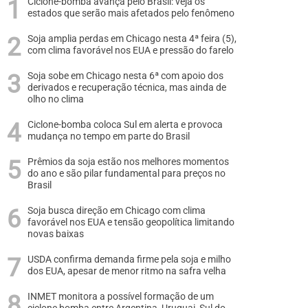
Ciclone-bomba avança pelo Brasil: veja os
estados que serão mais afetados pelo fenômeno
Soja amplia perdas em Chicago nesta 4ª feira (5),
com clima favorável nos EUA e pressão do farelo
Soja sobe em Chicago nesta 6ª com apoio dos
derivados e recuperação técnica, mas ainda de
olho no clima
Ciclone-bomba coloca Sul em alerta e provoca
mudança no tempo em parte do Brasil
Prêmios da soja estão nos melhores momentos
do ano e são pilar fundamental para preços no
Brasil
Soja busca direção em Chicago com clima
favorável nos EUA e tensão geopolítica limitando
novas baixas
USDA confirma demanda firme pela soja e milho
dos EUA, apesar de menor ritmo na safra velha
INMET monitora a possível formação de um