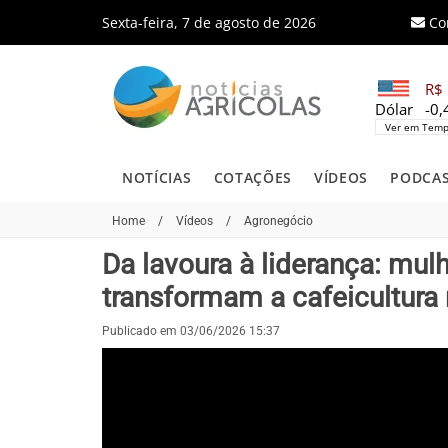
Sexta-feira, 7 de agosto de 2026
Co
R$ 
Dólar
-0
Ver em Temp
NOTÍCIAS
COTAÇÕES
VÍDEOS
PODCA
Home
/
Vídeos
/
Agronegócio
Da lavoura à liderança: mu
transformam a cafeicultura 
Publicado em 03/06/2026 15:37