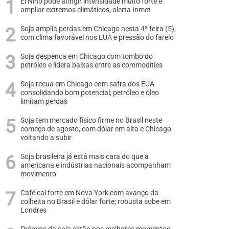
El Niño pode atingir intensidade muito forte e
ampliar extremos climáticos, alerta Inmet
Soja amplia perdas em Chicago nesta 4ª feira (5),
com clima favorável nos EUA e pressão do farelo
Soja despenca em Chicago com tombo do
petróleo e lidera baixas entre as commodities
Soja recua em Chicago com safra dos EUA
consolidando bom potencial; petróleo e óleo
limitam perdas
Soja tem mercado físico firme no Brasil neste
começo de agosto, com dólar em alta e Chicago
voltando a subir
Soja brasileira já está mais cara do que a
americana e indústrias nacionais acompanham
movimento
Café cai forte em Nova York com avanço da
colheita no Brasil e dólar forte; robusta sobe em
Londres