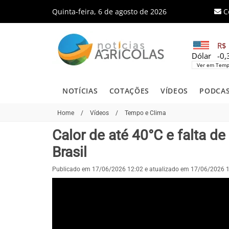
Quinta-feira, 6 de agosto de 2026
C
R$ 
Dólar
-0
Ver em Temp
NOTÍCIAS
COTAÇÕES
VÍDEOS
PODCA
Home
/
Vídeos
/
Tempo e Clima
Calor de até 40°C e falta d
Brasil
Publicado em 17/06/2026 12:02 e atualizado em 17/06/2026 