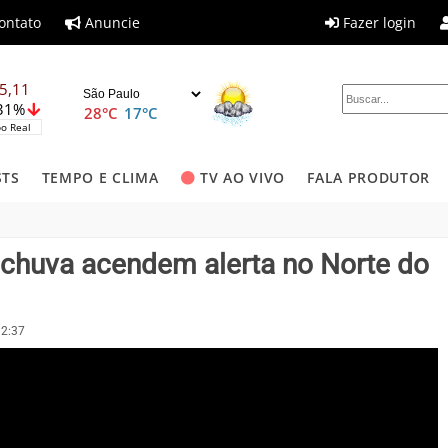
ontato
Anuncie
Fazer login
5,11
,31%
28°C
17°C
o Real
STS
TEMPO E CLIMA
TV AO VIVO
FALA PRODUTOR
e chuva acendem alerta no Norte do
12:37