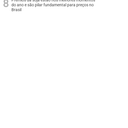
Prêmios da soja estão nos melhores momentos
do ano e são pilar fundamental para preços no
Brasil