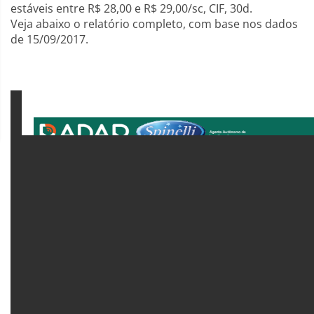
estáveis entre R$ 28,00 e R$ 29,00/sc, CIF, 30d.
Veja abaixo o relatório completo, com base nos dados
de 15/09/2017.