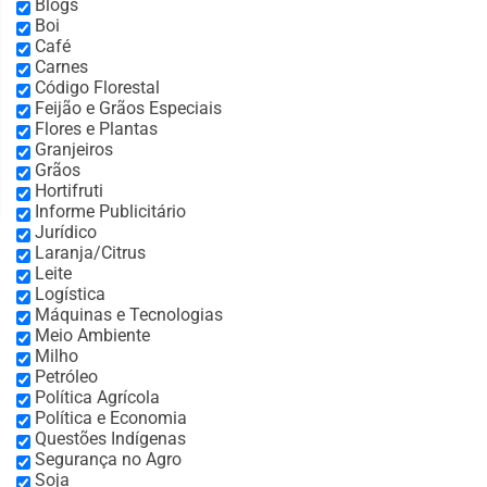
Blogs
Boi
Café
Carnes
Código Florestal
Feijão e Grãos Especiais
Flores e Plantas
Granjeiros
Grãos
Hortifruti
Informe Publicitário
Jurídico
Laranja/Citrus
Leite
Logística
Máquinas e Tecnologias
Meio Ambiente
Milho
Petróleo
Política Agrícola
Política e Economia
Questões Indígenas
Segurança no Agro
Soja