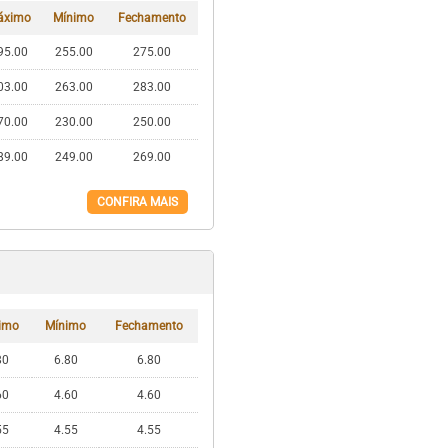
áximo
Mínimo
Fechamento
95.00
255.00
275.00
03.00
263.00
283.00
70.00
230.00
250.00
89.00
249.00
269.00
CONFIRA MAIS
imo
Mínimo
Fechamento
80
6.80
6.80
60
4.60
4.60
55
4.55
4.55