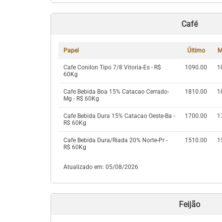
Café
Papel
Último
M
Cafe Conilon Tipo 7/8 Vitoria-Es - R$
1090.00
1
60Kg
Cafe Bebida Boa 15% Catacao Cerrado-
1810.00
1
Mg - R$ 60Kg
Cafe Bebida Dura 15% Catacao Oeste-Ba -
1700.00
1
R$ 60Kg
Cafe Bebida Dura/Riada 20% Norte-Pr -
1510.00
1
R$ 60Kg
Atualizado em: 05/08/2026
Feijão