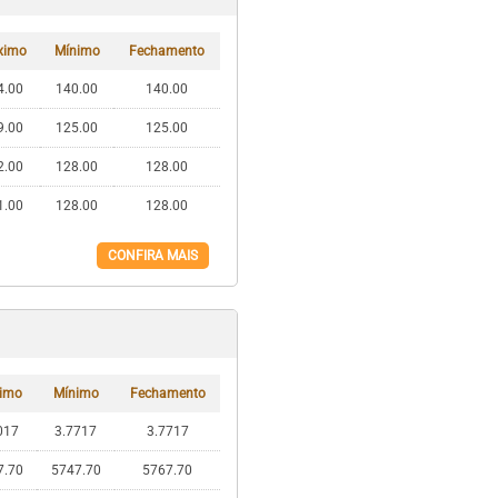
ximo
Mínimo
Fechamento
4.00
140.00
140.00
9.00
125.00
125.00
2.00
128.00
128.00
1.00
128.00
128.00
CONFIRA MAIS
imo
Mínimo
Fechamento
017
3.7717
3.7717
7.70
5747.70
5767.70