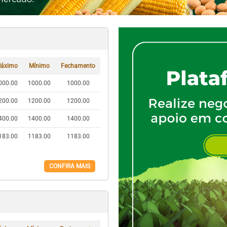
áximo
Mínimo
Fechamento
000.00
1000.00
1000.00
200.00
1200.00
1200.00
400.00
1400.00
1400.00
183.00
1183.00
1183.00
CONFIRA MAIS