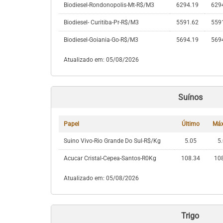
Biodiesel-Rondonopolis-Mt-R$/M3
6294.19
629
Biodiesel- Curitiba-Pr-R$/M3
5591.62
559
Biodiesel-Goiania-Go-R$/M3
5694.19
569
Atualizado em: 05/08/2026
Suínos
Papel
Último
Má
Suino Vivo-Rio Grande Do Sul-R$/Kg
5.05
5
Acucar Cristal-Cepea-Santos-R0Kg
108.34
10
Atualizado em: 05/08/2026
Trigo