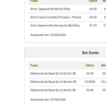
Papel
Último
M
Arroz Jaguarao-Rs R$/Sc-50Kg
69.00
6
Arroz Casca Cornelio Procopio - Parana
64.00
6
Arroz Sequeiro-Rondonopolis-R$/60Kg
97.00
1
Atualizado em: 05/08/2026
Boi Gordo
Papel
Último
Má
Diferencial De Base Sp Vs Go Em R$
20.00
20
Diferencial De Base Sp Vs Ms Em R$
15.0000
15.
Diferencial De Base Sp Vs Mt Em R$
20.00
20
Atualizado em: 05/08/2026