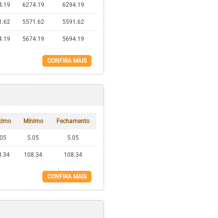
4.19
6274.19
6294.19
1.62
5571.62
5591.62
4.19
5674.19
5694.19
CONFIRA MAIS
ximo
Mínimo
Fechamento
.05
5.05
5.05
8.34
108.34
108.34
CONFIRA MAIS