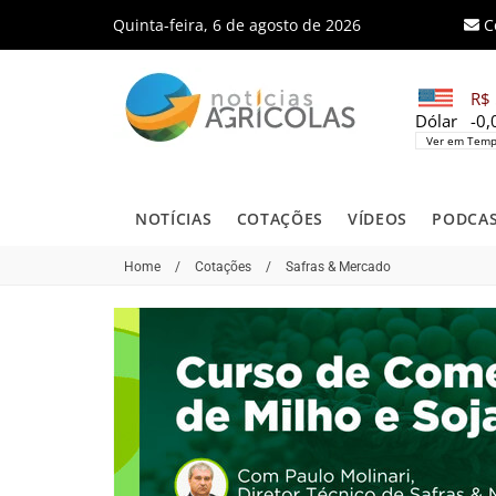
Quinta-feira, 6 de agosto de 2026
C
R$ 
Dólar
-0
Ver em Temp
NOTÍCIAS
COTAÇÕES
VÍDEOS
PODCA
Home
/
Cotações
/
Safras & Mercado