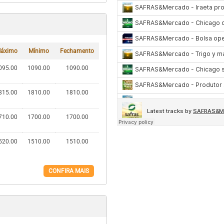
áximo
Mínimo
Fechamento
095.00
1090.00
1090.00
815.00
1810.00
1810.00
710.00
1700.00
1700.00
520.00
1510.00
1510.00
CONFIRA MAIS