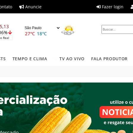
ontato
Anuncie
Fazer login
5,13
,06%
27°C
18°C
o Real
STS
TEMPO E CLIMA
TV AO VIVO
FALA PRODUTOR