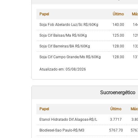
Papel
Último
Má
Soja Fob Abelardo Luz/Sc R$/60Kg
140.00
14
Soja Cif Balsas/Ma R$/60Kg
125.00
12
Soja Cif Barreiras/BA R$/60Kg
128.00
13
Soja Cif Campo Grande/Ms R$/60Kg
128.00
13
Atualizado em: 05/08/2026
Sucroenergético
Papel
Último
Máx
Etanol Hidratado Dif.Alagoas-R$/L
3.7717
3.8
Biodiesel-Sao Paulo-R$/M3
5767.70
576