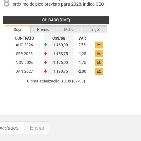
próximo de pico previsto para 2028, indica CEO
CHICAGO (CME)
Soja
Prêmio
Milho
Trigo
CONTRATO
US$/bu
VAR
AUG 2026
1.160,00
2,75
SEP 2026
1.158,75
-1,25
NOV 2026
1.176,00
-1,75
JAN 2027
1.190,75
-2,00
Última atualização: 18:39 (07/08)