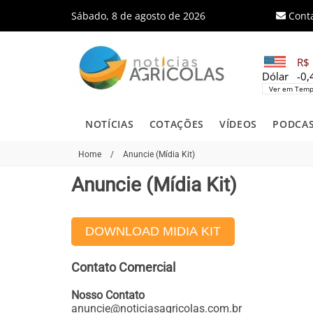
Sábado, 8 de agosto de 2026
Cont
R$ 
Dólar
-0
Ver em Temp
NOTÍCIAS
COTAÇÕES
VÍDEOS
PODCA
Home
/
Anuncie (Mídia Kit)
Anuncie (Mídia Kit)
DOWNLOAD MIDIA KIT
Contato Comercial
Nosso Contato
anuncie@noticiasagricolas.com.br