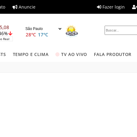
ato
Anuncie
Fazer login
5,08
,46%
28°C
17°C
o Real
STS
TEMPO E CLIMA
TV AO VIVO
FALA PRODUTOR