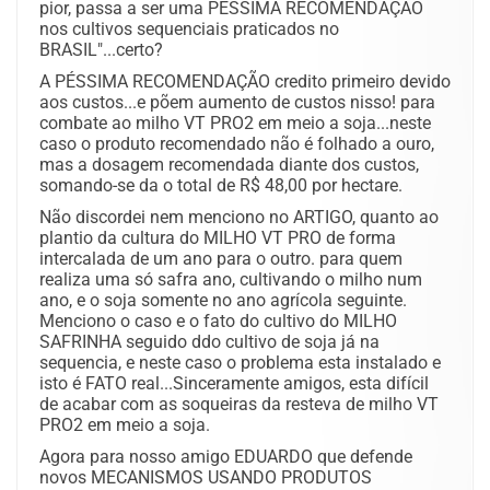
pior, passa a ser uma PÉSSIMA RECOMENDAÇÃO
nos cultivos sequenciais praticados no
BRASIL"...certo?
A PÉSSIMA RECOMENDAÇÃO credito primeiro devido
aos custos...e põem aumento de custos nisso! para
combate ao milho VT PRO2 em meio a soja...neste
caso o produto recomendado não é folhado a ouro,
mas a dosagem recomendada diante dos custos,
somando-se da o total de R$ 48,00 por hectare.
Não discordei nem menciono no ARTIGO, quanto ao
plantio da cultura do MILHO VT PRO de forma
intercalada de um ano para o outro. para quem
realiza uma só safra ano, cultivando o milho num
ano, e o soja somente no ano agrícola seguinte.
Menciono o caso e o fato do cultivo do MILHO
SAFRINHA seguido ddo cultivo de soja já na
sequencia, e neste caso o problema esta instalado e
isto é FATO real...Sinceramente amigos, esta difícil
de acabar com as soqueiras da resteva de milho VT
PRO2 em meio a soja.
Agora para nosso amigo EDUARDO que defende
novos MECANISMOS USANDO PRODUTOS