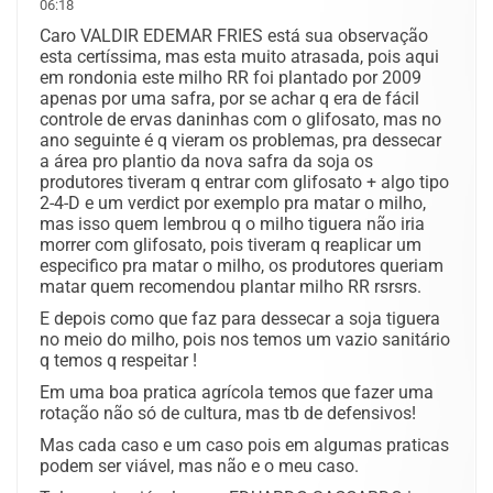
06:18
Caro VALDIR EDEMAR FRIES está sua observação
esta certíssima, mas esta muito atrasada, pois aqui
em rondonia este milho RR foi plantado por 2009
apenas por uma safra, por se achar q era de fácil
controle de ervas daninhas com o glifosato, mas no
ano seguinte é q vieram os problemas, pra dessecar
a área pro plantio da nova safra da soja os
produtores tiveram q entrar com glifosato + algo tipo
2-4-D e um verdict por exemplo pra matar o milho,
mas isso quem lembrou q o milho tiguera não iria
morrer com glifosato, pois tiveram q reaplicar um
especifico pra matar o milho, os produtores queriam
matar quem recomendou plantar milho RR rsrsrs.
E depois como que faz para dessecar a soja tiguera
no meio do milho, pois nos temos um vazio sanitário
q temos q respeitar !
Em uma boa pratica agrícola temos que fazer uma
rotação não só de cultura, mas tb de defensivos!
Mas cada caso e um caso pois em algumas praticas
podem ser viável, mas não e o meu caso.