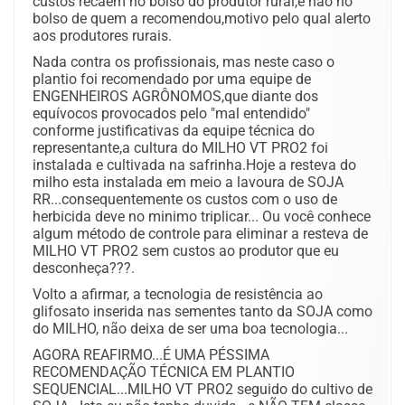
custos recaem no bolso do produtor rural,e não no
bolso de quem a recomendou,motivo pelo qual alerto
aos produtores rurais.
Nada contra os profissionais, mas neste caso o
plantio foi recomendado por uma equipe de
ENGENHEIROS AGRÔNOMOS,que diante dos
equívocos provocados pelo "mal entendido"
conforme justificativas da equipe técnica do
representante,a cultura do MILHO VT PRO2 foi
instalada e cultivada na safrinha.Hoje a resteva do
milho esta instalada em meio a lavoura de SOJA
RR...consequentemente os custos com o uso de
herbicida deve no minimo triplicar... Ou você conhece
algum método de controle para eliminar a resteva de
MILHO VT PRO2 sem custos ao produtor que eu
desconheça???.
Volto a afirmar, a tecnologia de resistência ao
glifosato inserida nas sementes tanto da SOJA como
do MILHO, não deixa de ser uma boa tecnologia...
AGORA REAFIRMO...É UMA PÉSSIMA
RECOMENDAÇÃO TÉCNICA EM PLANTIO
SEQUENCIAL...MILHO VT PRO2 seguido do cultivo de