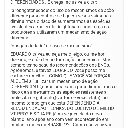
DIFERENCIADOS,..E chega inclusive a citar:
"a 'obrigatoriedade' do uso de mecanismos de ação
diferente para controle de tiguera seja a saída para
diminuirmos o risco de aumentarmos as espécies
resistentes a molécula de glifosato, pois força os
produtores a utilizarem um mecanismo de ação
diferente...
"obrigatoriedade" no uso de mecanismo"
EDUARDO, talvez eu seja meio leigo, ou melhor
dizendo, eu não tenho formação acadêmica...Mas
sempre tenho seguido recomendações dos ENGs.
Agrônomos, e talvez EDUARDO, você possa me
esclarecer melhor : COMO QUE VOCÊ VAI FORÇAR
ALGUÉM a "utilizar um mecanismo de ação
DIFERENCIADO,como uma saída para diminuirmos o
risco de aumentarmos as espécies resistentes a
molécula de glifosato,(conforme você relata), ao
mesmo tempo em que esta DEFENDENDO A
RECOMENDAÇÃO TÉCNICA DO CULTIVO DE MILHO
VT PRO2 E SOJA RR já na sequencia do novo
plantio, ano após ano com vem acontecendo em
muitas regiões do BRASIL???...Como que você vai