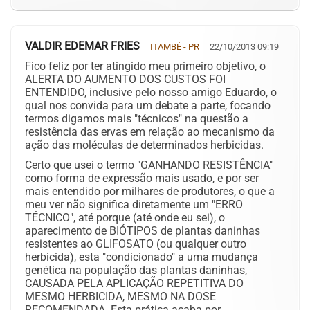
VALDIR EDEMAR FRIES
ITAMBÉ - PR
22/10/2013 09:19
Fico feliz por ter atingido meu primeiro objetivo, o
ALERTA DO AUMENTO DOS CUSTOS FOI
ENTENDIDO, inclusive pelo nosso amigo Eduardo, o
qual nos convida para um debate a parte, focando
termos digamos mais "técnicos" na questão a
resistência das ervas em relação ao mecanismo da
ação das moléculas de determinados herbicidas.
Certo que usei o termo "GANHANDO RESISTÊNCIA"
como forma de expressão mais usado, e por ser
mais entendido por milhares de produtores, o que a
meu ver não significa diretamente um "ERRO
TÉCNICO", até porque (até onde eu sei), o
aparecimento de BIÓTIPOS de plantas daninhas
resistentes ao GLIFOSATO (ou qualquer outro
herbicida), esta "condicionado" a uma mudança
genética na população das plantas daninhas,
CAUSADA PELA APLICAÇÃO REPETITIVA DO
MESMO HERBICIDA, MESMO NA DOSE
RECOMENDADA. Esta prática acaba por