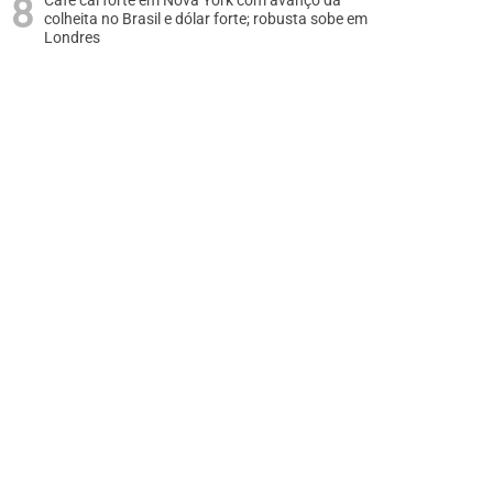
Café cai forte em Nova York com avanço da
colheita no Brasil e dólar forte; robusta sobe em
Londres