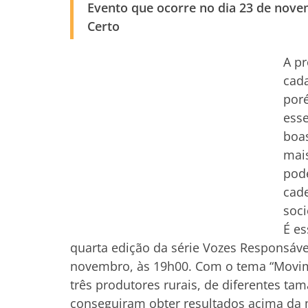
Evento que ocorre no dia 23 de nove
Certo
A pr
cada
poré
esse
boas
mais
pode
cade
soci
É es
quarta edição da série Vozes Responsáve
novembro, às 19h00. Com o tema “Movime
três produtores rurais, de diferentes ta
conseguiram obter resultados acima da