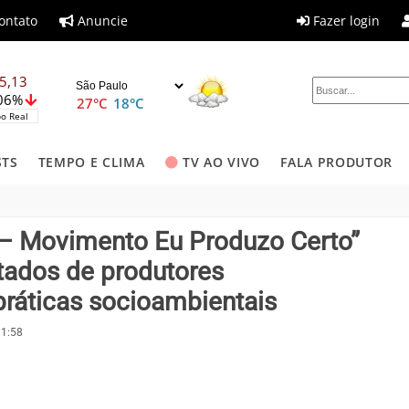
ontato
Anuncie
Fazer login
5,13
,06%
27°C
18°C
o Real
STS
TEMPO E CLIMA
TV AO VIVO
FALA PRODUTOR
 – Movimento Eu Produzo Certo”
tados de produtores
áticas socioambientais
11:58