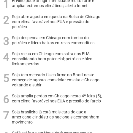
El Niño pode atingir intensidade muito forte e
ampliar extremos climáticos, alerta Inmet
Soja abre agosto em queda na Bolsa de Chicago
com clima favorável nos EUA e pressão do
petróleo
Soja despenca em Chicago com tombo do
petróleo e lidera baixas entre as commodities
Soja recua em Chicago com safra dos EUA
consolidando bom potencial; petróleo e óleo
limitam perdas
Soja tem mercado físico firme no Brasil neste
começo de agosto, com dólar em alta e Chicago
voltando a subir
Soja amplia perdas em Chicago nesta 4ª feira (5),
com clima favorável nos EUA e pressão do farelo
Soja brasileira já está mais cara do que a
americana e indústrias nacionais acompanham
movimento