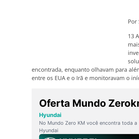
Por 
13 A
mais
inv
solu
encontrada, enquanto olhavam para alé
entre os EUA e o Irã e monitoravam o in