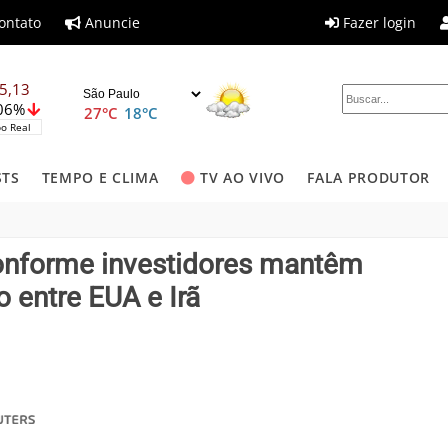
ontato
Anuncie
Fazer login
5,13
,06%
27°C
18°C
o Real
STS
TEMPO E CLIMA
TV AO VIVO
FALA PRODUTOR
conforme investidores mantêm
 entre EUA e Irã