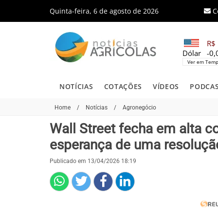
Quinta-feira, 6 de agosto de 2026
C
R$ 
Dólar
-0
Ver em Temp
NOTÍCIAS
COTAÇÕES
VÍDEOS
PODCA
Home
/
Notícias
/
Agronegócio
Wall Street fecha em alta 
esperança de uma resolução
Publicado em 13/04/2026 18:19