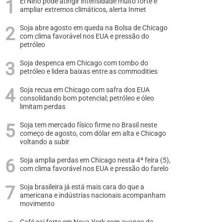
El Niño pode atingir intensidade muito forte e
ampliar extremos climáticos, alerta Inmet
Soja abre agosto em queda na Bolsa de Chicago
com clima favorável nos EUA e pressão do
petróleo
Soja despenca em Chicago com tombo do
petróleo e lidera baixas entre as commodities
Soja recua em Chicago com safra dos EUA
consolidando bom potencial; petróleo e óleo
limitam perdas
Soja tem mercado físico firme no Brasil neste
começo de agosto, com dólar em alta e Chicago
voltando a subir
Soja amplia perdas em Chicago nesta 4ª feira (5),
com clima favorável nos EUA e pressão do farelo
Soja brasileira já está mais cara do que a
americana e indústrias nacionais acompanham
movimento