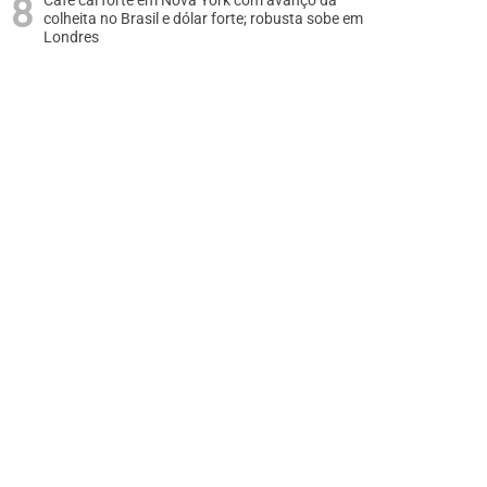
Café cai forte em Nova York com avanço da
colheita no Brasil e dólar forte; robusta sobe em
Londres