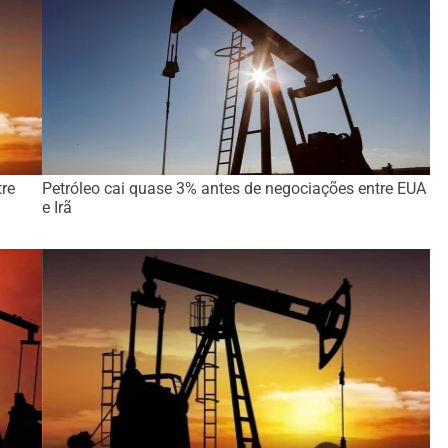
re
Petróleo cai quase 3% antes de negociações entre EUA
e Irã