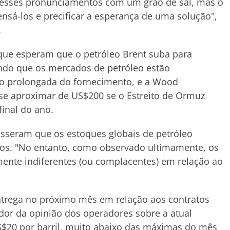
s esses pronunciamentos com um grão de sal, mas o
á-los e precificar a esperança de uma solução",
.
a que esperam que o petróleo Brent suba para
ando que os mercados de petróleo estão
ão prolongada do fornecimento, e a Wood
se aproximar de US$200 se o Estreito de Ormuz
inal do ano.
sseram que os estoques globais de petróleo
ixos. "No entanto, como observado ultimamente, os
mente indiferentes (ou complacentes) em relação ao
ntrega no próximo mês em relação aos contratos
dor da opinião dos operadores sobre a atual
US$20 por barril, muito abaixo das máximas do mês