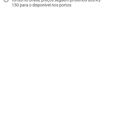
fortes no Brasil, preços seguem próximos dos R$
150 para o disponível nos portos