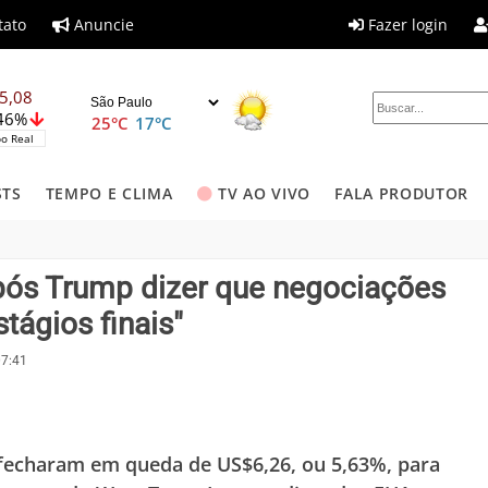
tato
Anuncie
Fazer login
5,08
,46%
25°C
17°C
o Real
STS
TEMPO E CLIMA
TV AO VIVO
FALA PRODUTOR
pós Trump dizer que negociações
stágios finais"
07:41
 fecharam em queda de US$6,26, ou 5,63%, para