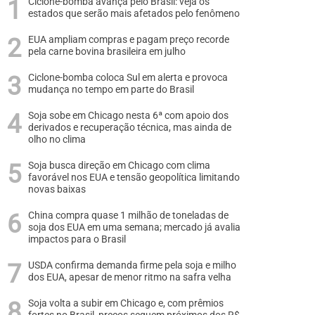
Ciclone-bomba avança pelo Brasil: veja os
estados que serão mais afetados pelo fenômeno
EUA ampliam compras e pagam preço recorde
pela carne bovina brasileira em julho
Ciclone-bomba coloca Sul em alerta e provoca
mudança no tempo em parte do Brasil
Soja sobe em Chicago nesta 6ª com apoio dos
derivados e recuperação técnica, mas ainda de
olho no clima
Soja busca direção em Chicago com clima
favorável nos EUA e tensão geopolítica limitando
novas baixas
China compra quase 1 milhão de toneladas de
soja dos EUA em uma semana; mercado já avalia
impactos para o Brasil
USDA confirma demanda firme pela soja e milho
dos EUA, apesar de menor ritmo na safra velha
Soja volta a subir em Chicago e, com prêmios