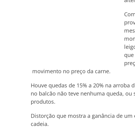
alte
Com
pro
mesm
mom
leig
que 
preç
movimento no preço da carne.
Houve quedas de 15% a 20% na arroba do
no balcão não teve nenhuma queda, ou se
produtos.
Distorção que mostra a ganância de um e
cadeia.