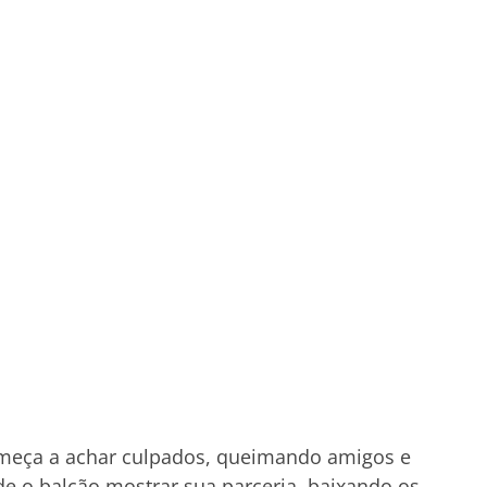
omeça a achar culpados, queimando amigos e
 de o balcão mostrar sua parceria, baixando os