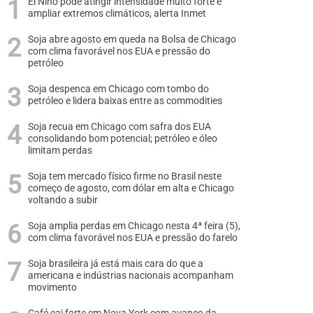
El Niño pode atingir intensidade muito forte e
ampliar extremos climáticos, alerta Inmet
Soja abre agosto em queda na Bolsa de Chicago
com clima favorável nos EUA e pressão do
petróleo
Soja despenca em Chicago com tombo do
petróleo e lidera baixas entre as commodities
Soja recua em Chicago com safra dos EUA
consolidando bom potencial; petróleo e óleo
limitam perdas
Soja tem mercado físico firme no Brasil neste
começo de agosto, com dólar em alta e Chicago
voltando a subir
Soja amplia perdas em Chicago nesta 4ª feira (5),
com clima favorável nos EUA e pressão do farelo
Soja brasileira já está mais cara do que a
americana e indústrias nacionais acompanham
movimento