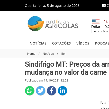
Quarta-feira, 5 de agosto de 2026
C
R$ 
Dólar
-0
Ver em Temp
NOTÍCIAS
COTAÇÕES
VÍDEOS
PODCA
Home
/
Notícias
/
Boi
Sindifrigo MT: Preços da a
mudança no valor da carne
Publicado em 19/10/2021 12:52
No 