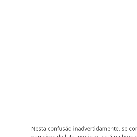
Nesta confusão inadvertidamente, se c
parceiros de luta, por isso, está na hora