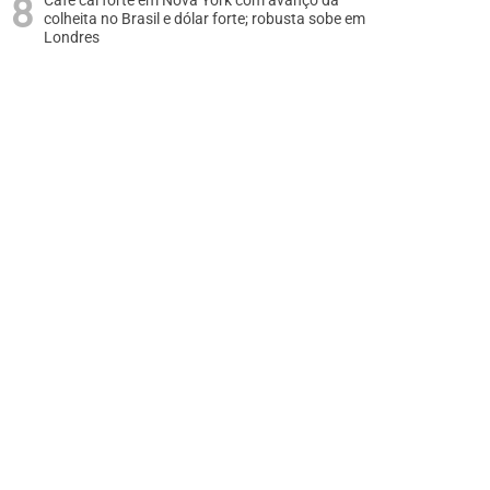
Café cai forte em Nova York com avanço da
colheita no Brasil e dólar forte; robusta sobe em
Londres