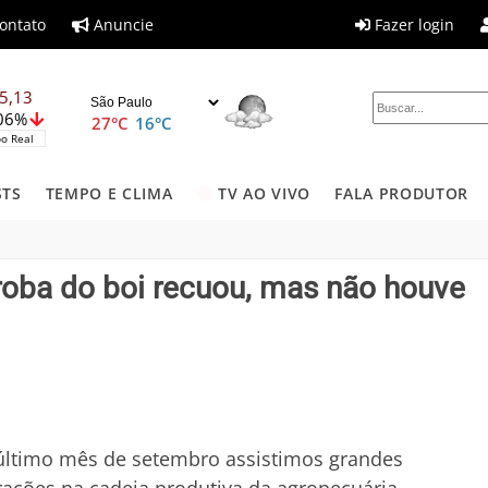
ontato
Anuncie
Fazer login
5,13
,06%
27°C
16°C
o Real
STS
TEMPO E CLIMA
TV AO VIVO
FALA PRODUTOR
rroba do boi recuou, mas não houve
último mês de setembro assistimos grandes