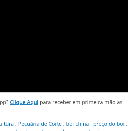
App?
Clique Aqui
para receber em primeira mão as
ultura
Pecuária de Corte
boi china
preço do boi