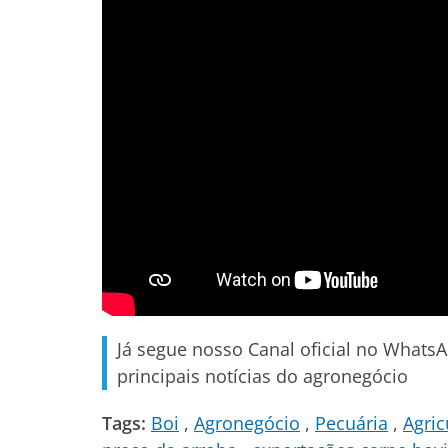
Já segue nosso Canal oficial no Whats
principais notícias do agronegócio
Tags:
Boi
Agronegócio
Pecuária
Agric