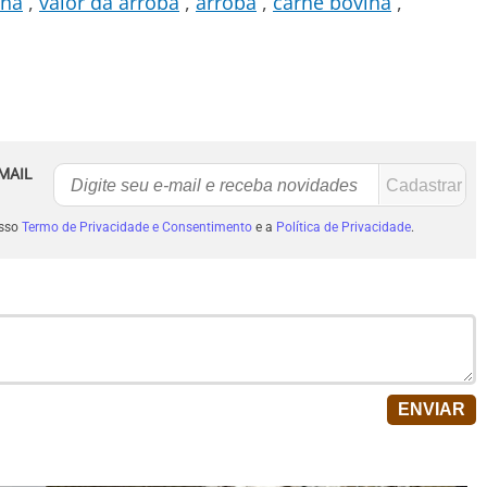
ina
valor da arroba
arroba
carne bovina
MAIL
osso
Termo de Privacidade e Consentimento
e a
Política de Privacidade
.