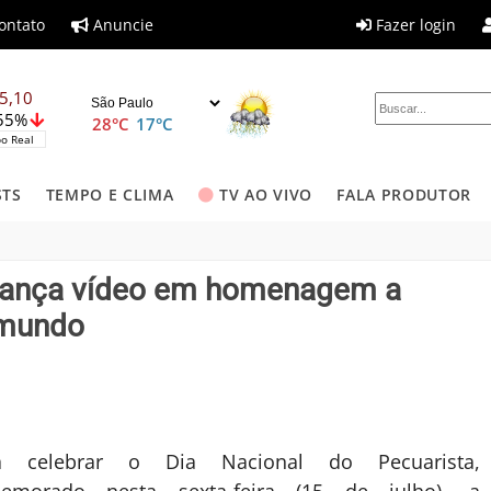
ontato
Anuncie
Fazer login
5,10
,55%
28°C
17°C
o Real
STS
TEMPO E CLIMA
TV AO VIVO
FALA PRODUTOR
t lança vídeo em homenagem a
 mundo
a celebrar o Dia Nacional do Pecuarista,