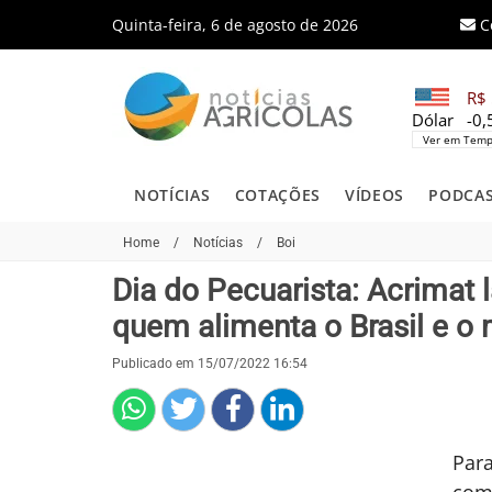
Quinta-feira, 6 de agosto de 2026
C
R$ 
Dólar
-0
Ver em Temp
NOTÍCIAS
COTAÇÕES
VÍDEOS
PODCA
Home
/
Notícias
/
Boi
Dia do Pecuarista: Acrima
quem alimenta o Brasil e o
Publicado em 15/07/2022 16:54
Par