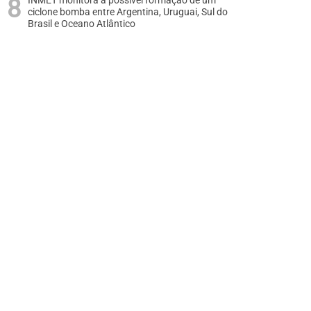
INMET monitora a possível formação de um
ciclone bomba entre Argentina, Uruguai, Sul do
Brasil e Oceano Atlântico