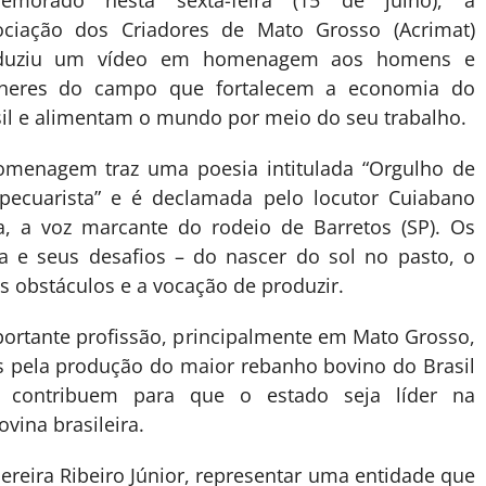
emorado nesta sexta-feira (15 de julho), a
ociação dos Criadores de Mato Grosso (Acrimat)
duziu um vídeo em homenagem aos homens e
heres do campo que fortalecem a economia do
il e alimentam o mundo por meio do seu trabalho.
omenagem traz uma poesia intitulada “Orgulho de
 pecuarista” e é declamada pelo locutor Cuiabano
a, a voz marcante do rodeio de Barretos (SP). Os
ta e seus desafios – do nascer do sol no pasto, o
 obstáculos e a vocação de produzir.
mportante profissão, principalmente em Mato Grosso,
s pela produção do maior rebanho bovino do Brasil
 contribuem para que o estado seja líder na
vina brasileira.
ereira Ribeiro Júnior, representar uma entidade que