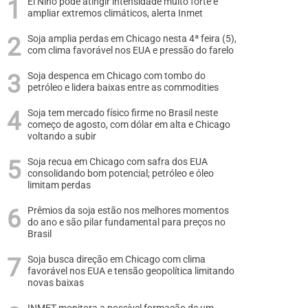
El Niño pode atingir intensidade muito forte e
ampliar extremos climáticos, alerta Inmet
Soja amplia perdas em Chicago nesta 4ª feira (5),
com clima favorável nos EUA e pressão do farelo
Soja despenca em Chicago com tombo do
petróleo e lidera baixas entre as commodities
Soja tem mercado físico firme no Brasil neste
começo de agosto, com dólar em alta e Chicago
voltando a subir
Soja recua em Chicago com safra dos EUA
consolidando bom potencial; petróleo e óleo
limitam perdas
Prêmios da soja estão nos melhores momentos
do ano e são pilar fundamental para preços no
Brasil
Soja busca direção em Chicago com clima
favorável nos EUA e tensão geopolítica limitando
novas baixas