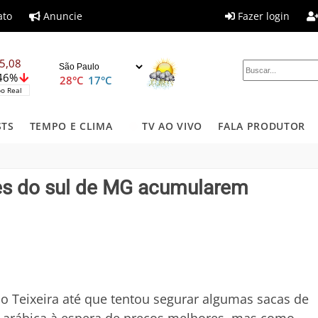
ato
Anuncie
Fazer login
5,08
,46%
28°C
17°C
o Real
STS
TEMPO E CLIMA
TV AO VIVO
FALA PRODUTOR
res do sul de MG acumularem
o Teixeira até que tentou segurar algumas sacas de