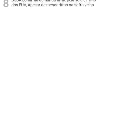
USDA confirma demanda firme pela soja e milho
dos EUA, apesar de menor ritmo na safra velha