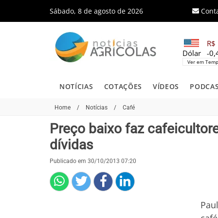
Sábado, 8 de agosto de 2026
Cont
R$ 
Dólar
-0
Ver em Temp
NOTÍCIAS
COTAÇÕES
VÍDEOS
PODCA
Home
/
Notícias
/
Café
Preço baixo faz cafeiculto
dívidas
Publicado em 30/10/2013 07:20
Paul