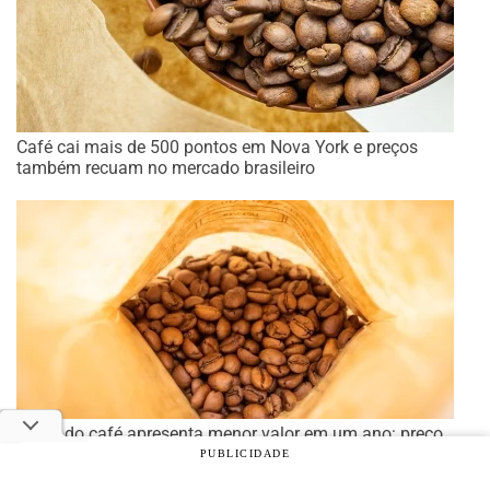
Café cai mais de 500 pontos em Nova York e preços
também recuam no mercado brasileiro
Preço do café apresenta menor valor em um ano: preço
médio diminuiu 21,2% em relação ao ano passado
PUBLICIDADE