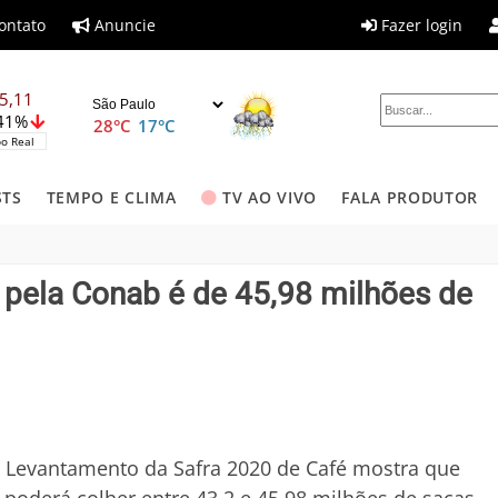
ontato
Anuncie
Fazer login
5,11
,41%
28°C
17°C
o Real
STS
TEMPO E CLIMA
TV AO VIVO
FALA PRODUTOR
pela Conab é de 45,98 milhões de
 Levantamento da Safra 2020 de Café mostra que