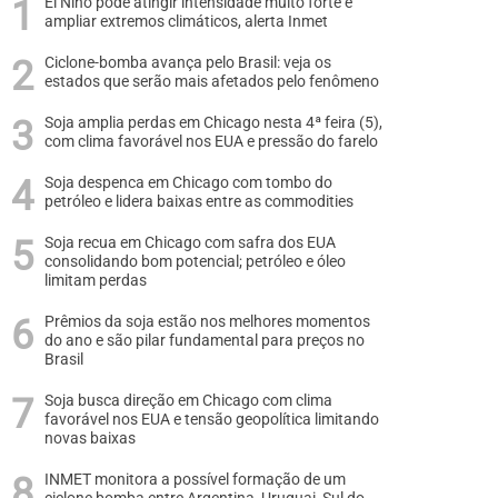
El Niño pode atingir intensidade muito forte e
ampliar extremos climáticos, alerta Inmet
Ciclone-bomba avança pelo Brasil: veja os
estados que serão mais afetados pelo fenômeno
Soja amplia perdas em Chicago nesta 4ª feira (5),
com clima favorável nos EUA e pressão do farelo
Soja despenca em Chicago com tombo do
petróleo e lidera baixas entre as commodities
Soja recua em Chicago com safra dos EUA
consolidando bom potencial; petróleo e óleo
limitam perdas
Prêmios da soja estão nos melhores momentos
do ano e são pilar fundamental para preços no
Brasil
Soja busca direção em Chicago com clima
favorável nos EUA e tensão geopolítica limitando
novas baixas
INMET monitora a possível formação de um