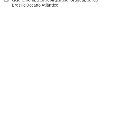
ciclone bomba entre Argentina, Uruguai, Sul do
Brasil e Oceano Atlântico