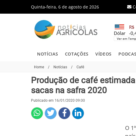
Quinta-feira, 6 de agosto de 2026
C
R$ 
Dólar
-0
Ver em Temp
NOTÍCIAS
COTAÇÕES
VÍDEOS
PODCA
Home
/
Notícias
/
Café
Produção de café estimada 
sacas na safra 2020
Publicado em 16/01/2020 09:00
O 1º