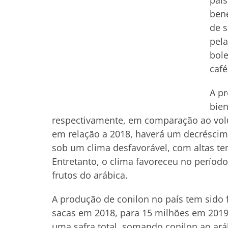
país
bene
de s
pel
bol
café
A pr
bien
respectivamente, em comparação ao vol
em relação a 2018, haverá um decréscimo 
sob um clima desfavorável, com altas te
Entretanto, o clima favoreceu no perío
frutos do arábica.
A produção de conilon no país tem sido 
sacas em 2018, para 15 milhões em 2019.
uma safra total, somando conilon ao ará