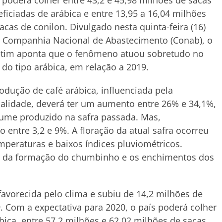
 poderá colher entre 43,2 e 45,98 milhões de sacas
ficiadas de arábica e entre 13,95 a 16,04 milhões
acas de conilon. Divulgado nesta quinta-feira (16)
a Companhia Nacional de Abastecimento (Conab), o
etim aponta que o fenômeno atuou sobretudo no
 do tipo arábica, em relação a 2019.
odução de café arábica, influenciada pela
alidade, deverá ter um aumento entre 26% e 34,1%,
ume produzido na safra passada. Mas,
entre 3,2 e 9%. A floração da atual safra ocorreu
mperaturas e baixos índices pluviométricos.
do da formação do chumbinho e os enchimentos dos
favorecida pelo clima e subiu de 14,2 milhões de
 Com a expectativa para 2020, o país poderá colher
bica, entre 57,2 milhões e 62,02 milhões de sacas