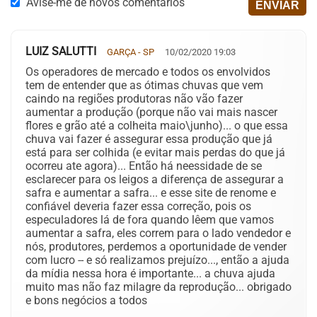
Avise-me de novos comentários
LUIZ SALUTTI
GARÇA - SP
10/02/2020 19:03
Os operadores de mercado e todos os envolvidos
tem de entender que as ótimas chuvas que vem
caindo na regiões produtoras não vão fazer
aumentar a produção (porque não vai mais nascer
flores e grão até a colheita maio\junho)... o que essa
chuva vai fazer é assegurar essa produção que já
está para ser colhida (e evitar mais perdas do que já
ocorreu ate agora)... Então há neessidade de se
esclarecer para os leigos a diferença de assegurar a
safra e aumentar a safra... e esse site de renome e
confiável deveria fazer essa correção, pois os
especuladores lá de fora quando lêem que vamos
aumentar a safra, eles correm para o lado vendedor e
nós, produtores, perdemos a oportunidade de vender
com lucro -- e só realizamos prejuízo..., então a ajuda
da mídia nessa hora é importante... a chuva ajuda
muito mas não faz milagre da reprodução... obrigado
e bons negócios a todos