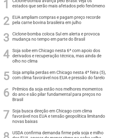
Ciclone-bomba avança pelo Brasil: veja os
estados que serão mais afetados pelo fenômeno
EUA ampliam compras e pagam preço recorde
pela carne bovina brasileira em julho
Ciclone-bomba coloca Sul em alerta e provoca
mudança no tempo em parte do Brasil
Soja sobe em Chicago nesta 6ª com apoio dos
derivados e recuperação técnica, mas ainda de
olho no clima
Soja amplia perdas em Chicago nesta 4ª feira (5),
com clima favorável nos EUA e pressão do farelo
Prêmios da soja estão nos melhores momentos
do ano e são pilar fundamental para preços no
Brasil
Soja busca direção em Chicago com clima
favorável nos EUA e tensão geopolítica limitando
novas baixas
USDA confirma demanda firme pela soja e milho