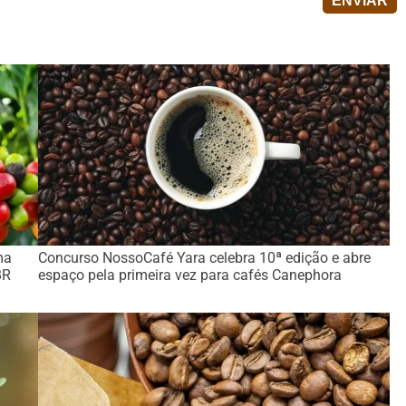
ma
Concurso NossoCafé Yara celebra 10ª edição e abre
BR
espaço pela primeira vez para cafés Canephora