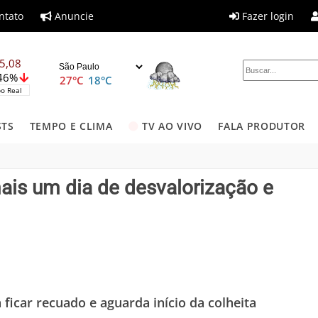
ntato
Anuncie
Fazer login
5,08
,46%
27°C
18°C
o Real
STS
TEMPO E CLIMA
TV AO VIVO
FALA PRODUTOR
is um dia de desvalorização e
 ficar recuado e aguarda início da colheita