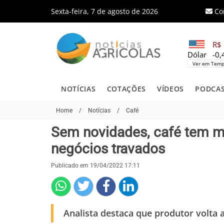
Sexta-feira, 7 de agosto de 2026
Co
R$ 
Dólar
-0
Ver em Temp
NOTÍCIAS
COTAÇÕES
VÍDEOS
PODCA
Home
/
Notícias
/
Café
Sem novidades, café tem ma
negócios travados
Publicado em 19/04/2022 17:11
Analista destaca que produtor volta a