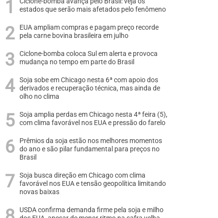
Ciclone-bomba avança pelo Brasil: veja os
estados que serão mais afetados pelo fenômeno
EUA ampliam compras e pagam preço recorde
pela carne bovina brasileira em julho
Ciclone-bomba coloca Sul em alerta e provoca
mudança no tempo em parte do Brasil
Soja sobe em Chicago nesta 6ª com apoio dos
derivados e recuperação técnica, mas ainda de
olho no clima
Soja amplia perdas em Chicago nesta 4ª feira (5),
com clima favorável nos EUA e pressão do farelo
Prêmios da soja estão nos melhores momentos
do ano e são pilar fundamental para preços no
Brasil
Soja busca direção em Chicago com clima
favorável nos EUA e tensão geopolítica limitando
novas baixas
USDA confirma demanda firme pela soja e milho