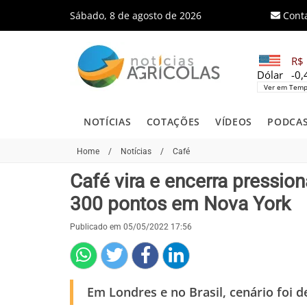
Sábado, 8 de agosto de 2026
Cont
R$ 
Dólar
-0
Ver em Temp
NOTÍCIAS
COTAÇÕES
VÍDEOS
PODCA
Home
/
Notícias
/
Café
Café vira e encerra pressio
300 pontos em Nova York
Publicado em 05/05/2022 17:56
Em Londres e no Brasil, cenário foi d