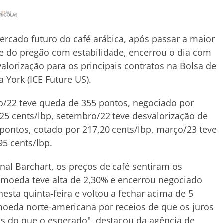
rcado futuro do café arábica, após passar a maior
e do pregão com estabilidade, encerrou o dia com
alorização para os principais contratos na Bolsa de
 York (ICE Future US).
o/22 teve queda de 355 pontos, negociado por
25 cents/lbp, setembro/22 teve desvalorização de
pontos, cotado por 217,20 cents/lbp, março/23 teve
95 cents/lbp.
nal Barchart, os preços de café sentiram os
A moeda teve alta de 2,30% e encerrou negociado
esta quinta-feira e voltou a fechar acima de 5
 moeda norte-americana por receios de que os juros
s do que o esperado", destacou da agência de