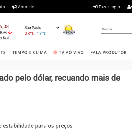
ato
Anuncie
Fazer login
5,08
,46%
28°C
17°C
o Real
STS
TEMPO E CLIMA
TV AO VIVO
FALA PRODUTOR
nado pelo dólar, recuando mais de
e estabilidade para os preços