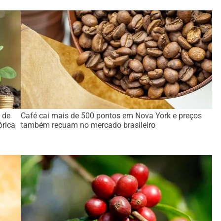
 de
Café cai mais de 500 pontos em Nova York e preços
órica
também recuam no mercado brasileiro