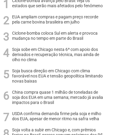
Ciclone-bomba avança pelo Brasil: veja os
estados que serão mais afetados pelo fenômeno
EUA ampliam compras e pagam preço recorde
pela carne bovina brasileira em julho
Ciclone-bomba coloca Sul em alerta e provoca
mudança no tempo em parte do Brasil
Soja sobe em Chicago nesta 6ª com apoio dos
derivados e recuperação técnica, mas ainda de
olho no clima
Soja busca direção em Chicago com clima
favorável nos EUA e tensão geopolítica limitando
novas baixas
China compra quase 1 milhão de toneladas de
soja dos EUA em uma semana; mercado já avalia
impactos para o Brasil
USDA confirma demanda firme pela soja e milho
dos EUA, apesar de menor ritmo na safra velha
Soja volta a subir em Chicago e, com prêmios