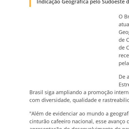
Indicação Geográfica pelo Sudoeste 
O Br
atua
Geog
de C
de C
rece
pela
De a
Estr
Brasil siga ampliando a promoção intern
com diversidade, qualidade e rastreabili
"Além de evidenciar ao mundo a geografia
cinturão cafeeiro nacional, esse avanço 