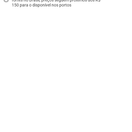
fortes no Brasil, preços seguem próximos dos R$
150 para o disponível nos portos