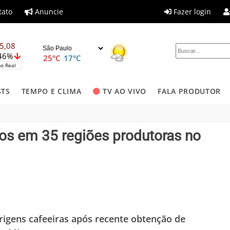
tato
Anuncie
Fazer login
5,08
,46%
25°C
17°C
o Real
STS
TEMPO E CLIMA
TV AO VIVO
FALA PRODUTOR
dos em 35 regiões produtoras no
rigens cafeeiras após recente obtenção de